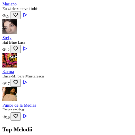
Mariano
Eu zi de zi te voi iubii
27
Stefy
Hai Bine Lasa
12
Karma
Daca-Mi Sare Mustarescu
17
Puisor de la Medias
Fraier am fost
16
Top Melodii