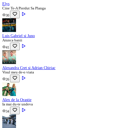
Elys
Cine Te-A Pierdut Sa Planga
30
Luis Gabriel si Juno
Arunca banii
41
Alexandra Cret si Adrian Chiriac
Visul meu de-o viata
26
Alex de la Orastie
Ia mai du-te undeva
34