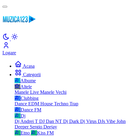
Logare
Acasa
Categorii
Albume
Altele
Manele Live
Manele Vechi
Clubbing
Dance
EDM
House
Techno
Trap
Dance FM
Dj
Dj Andrei T
DJ Dan NT
Dj Dark
Dj Virus
DJs Vibe
John
Deeper
Sergio Deejay
Etno
Kiss FM