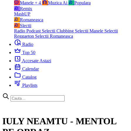
Manele
+ 4
Muzica Ai
Populara
Remix
MashUP
Romaneasca
Slectii
Radio Podcast
Selectii Clubbing
Selectii Manele
Selectii
Reggaeton
Selectii Romaneasca
Radio
Top 50
Accesate Astazi
Calendar
Catalog
Playlists
IULY NEAMTU - MENTOL