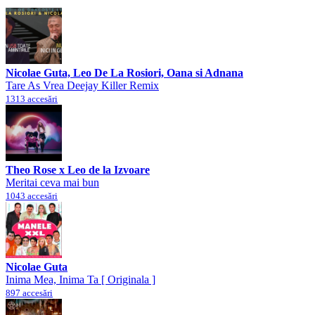
Nicolae Guta, Leo De La Rosiori, Oana si Adnana
Tare As Vrea Deejay Killer Remix
1313 accesări
Theo Rose x Leo de la Izvoare
Meritai ceva mai bun
1043 accesări
Nicolae Guta
Inima Mea, Inima Ta [ Originala ]
897 accesări