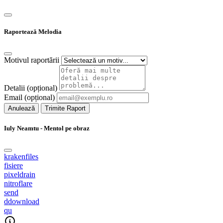
Raportează Melodia
Motivul raportării
Detalii (opțional)
Email (opțional)
Anulează
Trimite Raport
Iuly Neamtu - Mentol pe obraz
krakenfiles
fisiere
pixeldrain
nitroflare
send
ddownload
qu