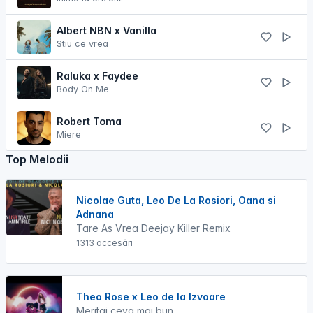
Albert NBN x Vanilla
Stiu ce vrea
Raluka x Faydee
Body On Me
Robert Toma
Miere
Top Melodii
Nicolae Guta, Leo De La Rosiori, Oana si
Adnana
Tare As Vrea Deejay Killer Remix
1313 accesări
Theo Rose x Leo de la Izvoare
Meritai ceva mai bun