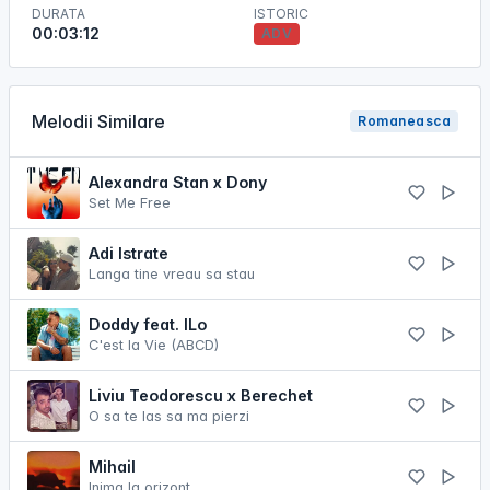
DURATA
ISTORIC
00:03:12
ADV
Melodii Similare
Romaneasca
Alexandra Stan x Dony
Set Me Free
Adi Istrate
Langa tine vreau sa stau
Doddy feat. ​⁠ILo
C'est la Vie (ABCD)
Liviu Teodorescu x Berechet
O sa te las sa ma pierzi
Mihail
Inima la orizont