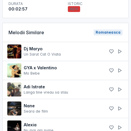
DURATA
ISTORIC
00:02:57
ADV
Melodii Similare
Romaneasca
Dj Maryo
Un Sarut Cat O Viata
GYA x Valentino
Mo Bebe
Adi Istrate
Langa tine vreau sa stau
Nane
Seara de film
Alexia
Nu mai am nume