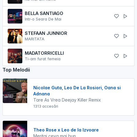
BELLA SANTIAGO
Intr-o Seara De Mai
STEFAAN JUNNIOR
MARITATA
MADATORRICELLI
Ti-am furat femeia
Top Melodii
Nicolae Guta, Leo De La Rosiori, Oana si
Adnana
Tare As Vrea Deejay Killer Remix
1313 accesări
Theo Rose x Leo de la Izvoare
Meritai ceva mai bun