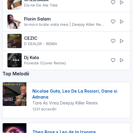
Da-ne De Ale Tale
Florin Salam
Ia-ma-n brate viata mea | Deejay Killer Remix
CEZIC
D DEALER - REMIX
Dj Kala
Poveste (Cover Remix)
Top Melodii
Nicolae Guta, Leo De La Rosiori, Oana si
Adnana
Tare As Vrea Deejay Killer Remix
1331 accesări
Theo Rose x Leo de la Izvoare