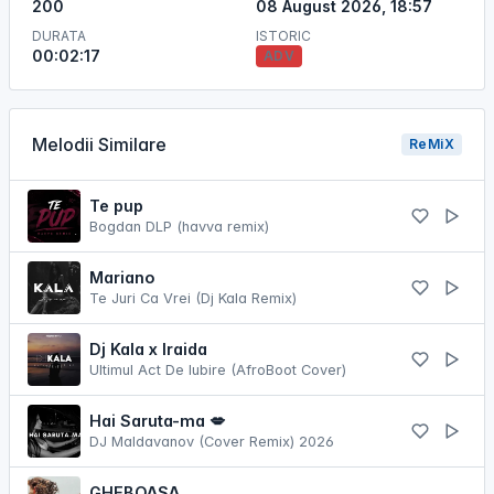
200
08 August 2026, 18:57
DURATA
ISTORIC
00:02:17
ADV
Melodii Similare
ReMiX
Te pup
Bogdan DLP (havva remix)
Mariano
Te Juri Ca Vrei (Dj Kala Remix)
Dj Kala x Iraida
Ultimul Act De Iubire (AfroBoot Cover)
Hai Saruta-ma 💋
DJ Maldavanov (Cover Remix) 2026
GHEBOASA