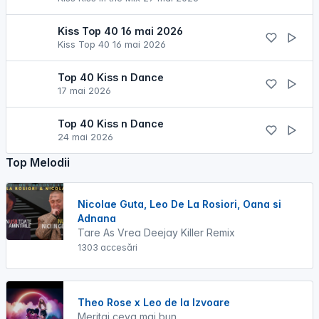
Kiss Top 40 16 mai 2026
Kiss Top 40 16 mai 2026
Top 40 Kiss n Dance
17 mai 2026
Top 40 Kiss n Dance
24 mai 2026
Top Melodii
Nicolae Guta, Leo De La Rosiori, Oana si
Adnana
Tare As Vrea Deejay Killer Remix
1303 accesări
Theo Rose x Leo de la Izvoare
Meritai ceva mai bun