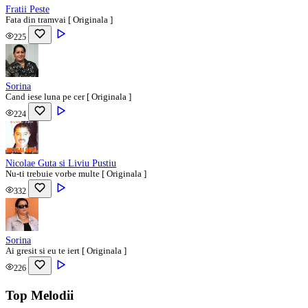
Fratii Peste
Fata din tramvai [ Originala ]
225
Sorina
Cand iese luna pe cer [ Originala ]
224
Nicolae Guta si Liviu Pustiu
Nu-ti trebuie vorbe multe [ Originala ]
332
Sorina
Ai gresit si eu te iert [ Originala ]
226
Top Melodii