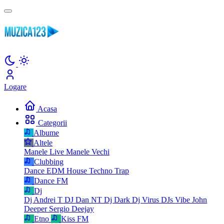
Logare
Acasa
Categorii
Albume
Altele
Manele Live
Manele Vechi
Clubbing
Dance
EDM
House
Techno
Trap
Dance FM
Dj
Dj Andrei T
DJ Dan NT
Dj Dark
Dj Virus
DJs Vibe
John
Deeper
Sergio Deejay
Etno
Kiss FM