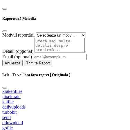
Raportează Melodia
Motivul raportării
Detalii (opțional)
Email (opțional)
Anulează
Trimite Raport
Lele - Te voi lasa fara regret [ Originala ]
krakenfiles
pixeldrain
katfile
dailyuploads
turbobit
send
ddownload
gofile