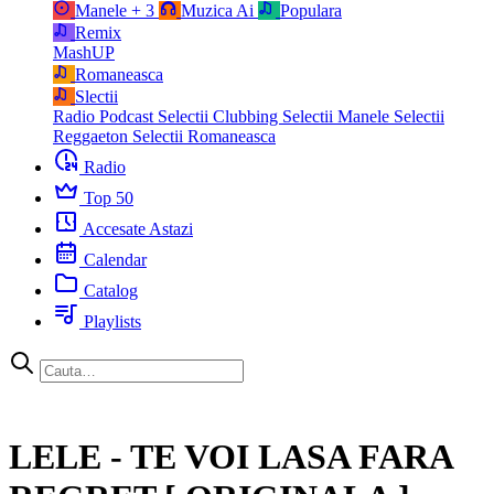
Manele
+ 3
Muzica Ai
Populara
Remix
MashUP
Romaneasca
Slectii
Radio Podcast
Selectii Clubbing
Selectii Manele
Selectii
Reggaeton
Selectii Romaneasca
Radio
Top 50
Accesate Astazi
Calendar
Catalog
Playlists
LELE - TE VOI LASA FARA