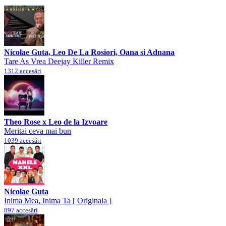
Nicolae Guta, Leo De La Rosiori, Oana si Adnana
Tare As Vrea Deejay Killer Remix
1312 accesări
Theo Rose x Leo de la Izvoare
Meritai ceva mai bun
1039 accesări
Nicolae Guta
Inima Mea, Inima Ta [ Originala ]
897 accesări