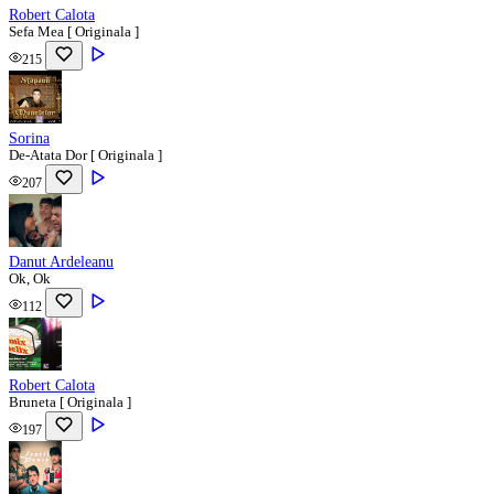
Robert Calota
Sefa Mea [ Originala ]
215
Sorina
De-Atata Dor [ Originala ]
207
Danut Ardeleanu
Ok, Ok
112
Robert Calota
Bruneta [ Originala ]
197