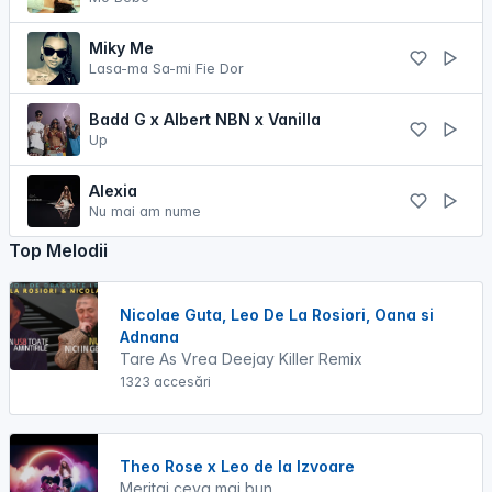
Miky Me
Lasa-ma Sa-mi Fie Dor
Badd G x Albert NBN x Vanilla
Up
Alexia
Nu mai am nume
Top Melodii
Nicolae Guta, Leo De La Rosiori, Oana si
Adnana
Tare As Vrea Deejay Killer Remix
1323 accesări
Theo Rose x Leo de la Izvoare
Meritai ceva mai bun