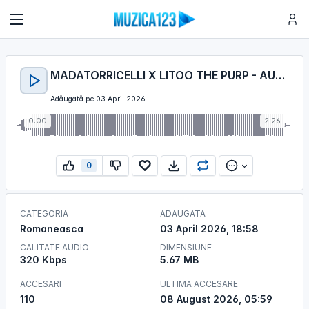
MADATORRICELLI X LITOO THE PURP - AUU, AUU
Adăugată pe 03 April 2026
0:00
2:26
0
CATEGORIA
ADAUGATA
Romaneasca
03 April 2026, 18:58
CALITATE AUDIO
DIMENSIUNE
320 Kbps
5.67 MB
ACCESARI
ULTIMA ACCESARE
110
08 August 2026, 05:59