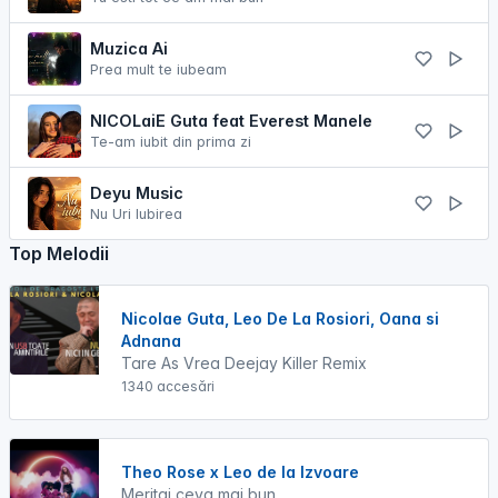
Muzica Ai
Prea mult te iubeam
NICOLaiE Guta feat Everest Manele
Te-am iubit din prima zi
Deyu Music
Nu Uri Iubirea
Top Melodii
Nicolae Guta, Leo De La Rosiori, Oana si
Adnana
Tare As Vrea Deejay Killer Remix
1340 accesări
Theo Rose x Leo de la Izvoare
Meritai ceva mai bun