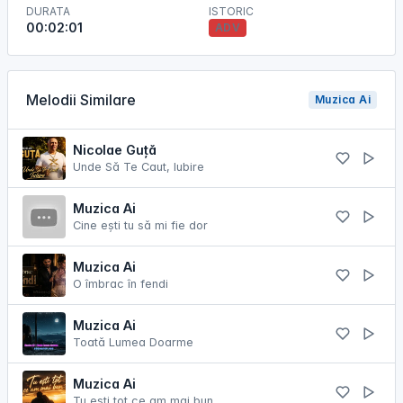
DURATA
ISTORIC
00:02:01
ADV
Melodii Similare
Muzica Ai
Nicolae Guță
Unde Să Te Caut, Iubire
Muzica Ai
Cine ești tu să mi fie dor
Muzica Ai
O îmbrac în fendi
Muzica Ai
Toată Lumea Doarme
Muzica Ai
Tu esti tot ce am mai bun