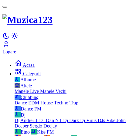
Logare
Acasa
Categorii
Albume
Altele
Manele Live
Manele Vechi
Clubbing
Dance
EDM
House
Techno
Trap
Dance FM
Dj
Dj Andrei T
DJ Dan NT
Dj Dark
Dj Virus
DJs Vibe
John
Deeper
Sergio Deejay
Etno
Kiss FM