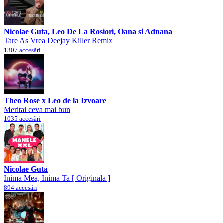
Nicolae Guta, Leo De La Rosiori, Oana si Adnana
Tare As Vrea Deejay Killer Remix
1307 accesări
Theo Rose x Leo de la Izvoare
Meritai ceva mai bun
1035 accesări
Nicolae Guta
Inima Mea, Inima Ta [ Originala ]
894 accesări