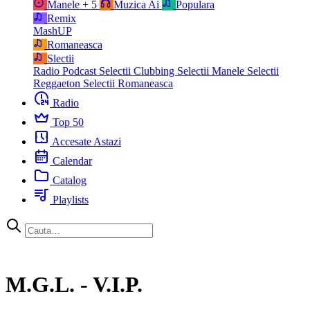
Manele
+ 5
Muzica Ai
Populara
Remix
MashUP
Romaneasca
Slectii
Radio Podcast
Selectii Clubbing
Selectii Manele
Selectii
Reggaeton
Selectii Romaneasca
Radio
Top 50
Accesate Astazi
Calendar
Catalog
Playlists
M.G.L. - V.I.P.