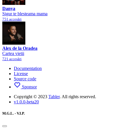
Danya
Sigur te blesteama mama
751 accesări
Alex de la Oradea
Cartea vietii
721 accesări
Documentation
License
Source code
Sponsor
Copyright © 2023
Tabler
. All rights reserved.
v1.0.0-beta20
M.G.L. - V.I.P.