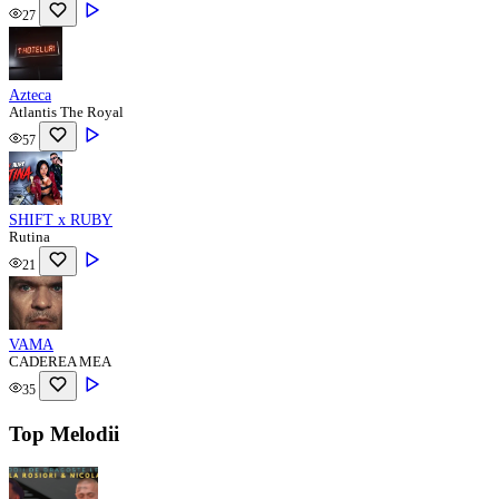
27
Azteca
Atlantis The Royal
57
SHIFT x RUBY
Rutina
21
VAMA
CADEREA MEA
35
Top Melodii