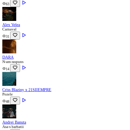
63
Alex Velea
Carnaval
31
DARA
N-am raspuns
14
Criss Blaziny x 21SIIEMPRE
Pozele
48
Andrei Banuta
Asa-s barbatii