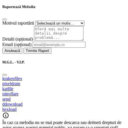
Raportează Melodia
Motivul raportării
Detalii (opțional)
Email (opțional)
Anulează
Trimite Raport
M.G.L. - V.I.P.
krakenfiles
pixeldrain
katfile
nitroflare
send
ddownload
hexload
În caz ca melodia nu se mai poate descarca sau detineti drepturi de
autor asupra acestui material public, va rugam sa o raportati staff-