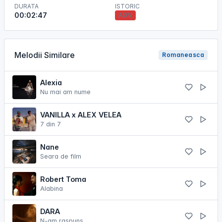
DURATA
ISTORIC
00:02:47
ADV
Melodii Similare
Romaneasca
Alexia
Nu mai am nume
VANILLA x ALEX VELEA
7 din 7
Nane
Seara de film
Robert Toma
Alabina
DARA
N-am raspuns