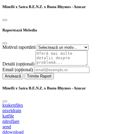
Minelli x Satra B.E.N.Z. x Busta Rhymes - Azucar
Raportează Melodia
Motivul raportării
Detalii (opțional)
Email (opțional)
Anulează
Trimite Raport
Minelli x Satra B.E.N.Z. x Busta Rhymes - Azucar
krakenfiles
pixeldrain
katfile
nitroflare
send
ddownload