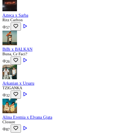
Azteca x Sarba
Ritz Carlton
57
BiBi x BALKAN
Buna, Ce Faci?
26
Arkanian x Ursaru
TZIGANKA
32
Alina Eremia x Elvana Gjata
Closure
87