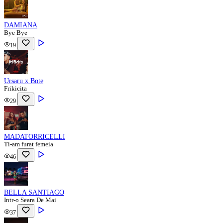
DAMIANA
Bye Bye
19
Ursaru x Bote
Frikicita
29
MADATORRICELLI
Ti-am furat femeia
46
BELLA SANTIAGO
Intr-o Seara De Mai
37