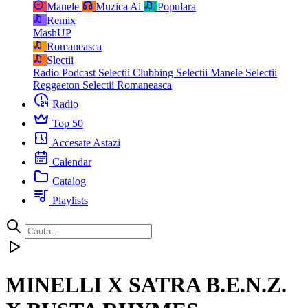
Manele
Muzica Ai
Populara
Remix
MashUP
Romaneasca
Slectii
Radio Podcast
Selectii Clubbing
Selectii Manele
Selectii
Reggaeton
Selectii Romaneasca
Radio
Top 50
Accesate Astazi
Calendar
Catalog
Playlists
MINELLI X SATRA B.E.N.Z.