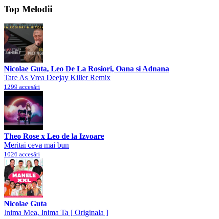
Top Melodii
Nicolae Guta, Leo De La Rosiori, Oana si Adnana
Tare As Vrea Deejay Killer Remix
1299 accesări
Theo Rose x Leo de la Izvoare
Meritai ceva mai bun
1026 accesări
Nicolae Guta
Inima Mea, Inima Ta [ Originala ]