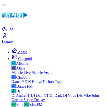
Logare
Acasa
Categorii
Albume
Altele
Manele Live
Manele Vechi
Clubbing
Dance
EDM
House
Techno
Trap
Dance FM
Dj
Dj Andrei T
DJ Dan NT
Dj Dark
Dj Virus
DJs Vibe
John
Deeper
Sergio Deejay
Etno
Kiss FM