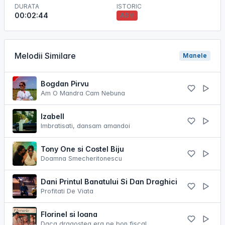
DURATA
ISTORIC
00:02:44
ADV
Melodii Similare
Manele
Bogdan Pirvu
Am O Mandra Cam Nebuna
Izabell
Imbratisati, dansam amandoi
Tony One si Costel Biju
Doamna Smecheritonescu
Dani Printul Banatului Si Dan Draghici
Profitati De Viata
Florinel si Ioana
Daca dragostea era pe bon fiscal