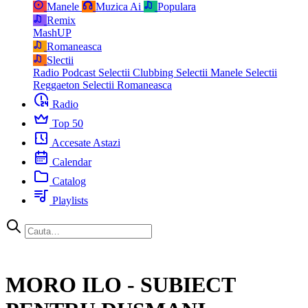
Manele
Muzica Ai
Populara
Remix
MashUP
Romaneasca
Slectii
Radio Podcast
Selectii Clubbing
Selectii Manele
Selectii
Reggaeton
Selectii Romaneasca
Radio
Top 50
Accesate Astazi
Calendar
Catalog
Playlists
MORO ILO - SUBIECT