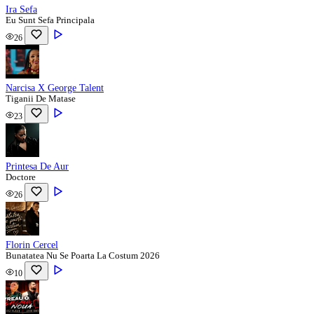
Ira Sefa
Eu Sunt Sefa Principala
26
Narcisa X George Talent
Tiganii De Matase
23
Printesa De Aur
Doctore
26
Florin Cercel
Bunatatea Nu Se Poarta La Costum 2026
10