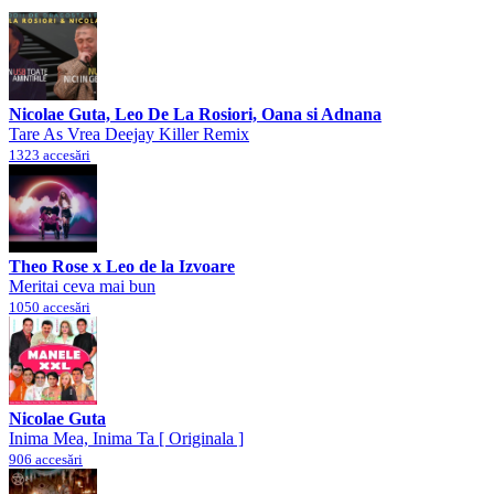
Nicolae Guta, Leo De La Rosiori, Oana si Adnana
Tare As Vrea Deejay Killer Remix
1323 accesări
Theo Rose x Leo de la Izvoare
Meritai ceva mai bun
1050 accesări
Nicolae Guta
Inima Mea, Inima Ta [ Originala ]
906 accesări