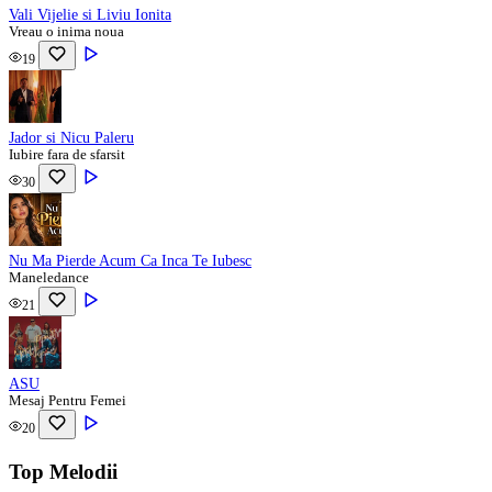
Vali Vijelie si Liviu Ionita
Vreau o inima noua
19
Jador si Nicu Paleru
Iubire fara de sfarsit
30
Nu Ma Pierde Acum Ca Inca Te Iubesc
Maneledance
21
ASU
Mesaj Pentru Femei
20
Top Melodii