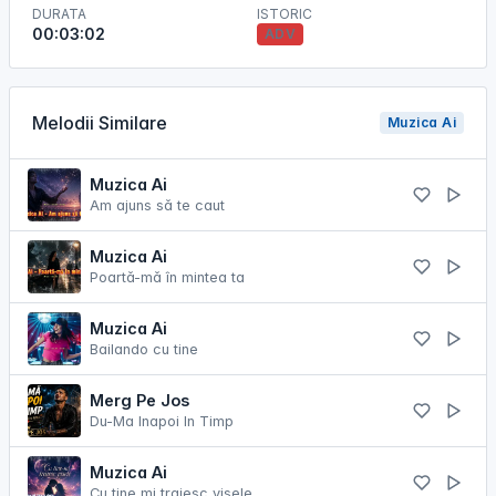
DURATA
ISTORIC
00:03:02
ADV
Melodii Similare
Muzica Ai
Muzica Ai
Am ajuns să te caut
Muzica Ai
Poartă-mă în mintea ta
Muzica Ai
Bailando cu tine
Merg Pe Jos
Du-Ma Inapoi In Timp
Muzica Ai
Cu tine mi traiesc visele