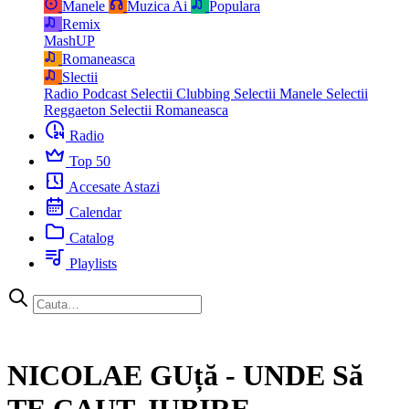
Manele
Muzica Ai
Populara
Remix
MashUP
Romaneasca
Slectii
Radio Podcast
Selectii Clubbing
Selectii Manele
Selectii
Reggaeton
Selectii Romaneasca
Radio
Top 50
Accesate Astazi
Calendar
Catalog
Playlists
NICOLAE GUță - UNDE Să