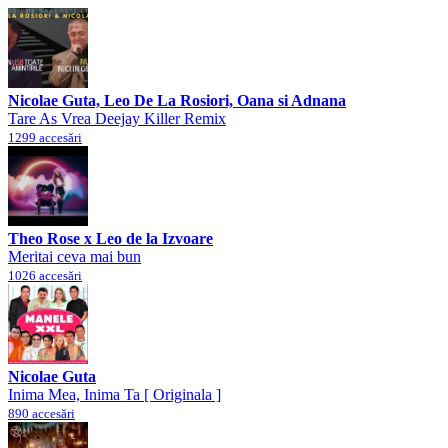
Nicolae Guta, Leo De La Rosiori, Oana si Adnana
Tare As Vrea Deejay Killer Remix
1299 accesări
Theo Rose x Leo de la Izvoare
Meritai ceva mai bun
1026 accesări
Nicolae Guta
Inima Mea, Inima Ta [ Originala ]
890 accesări