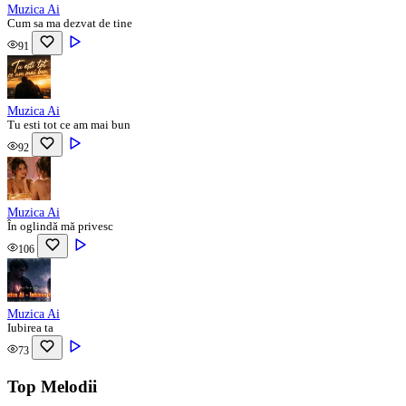
Muzica Ai
Cum sa ma dezvat de tine
91
Muzica Ai
Tu esti tot ce am mai bun
92
Muzica Ai
În oglindă mă privesc
106
Muzica Ai
Iubirea ta
73
Top Melodii