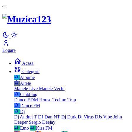
Logare
Acasa
Categorii
Albume
Altele
Manele Live
Manele Vechi
Clubbing
Dance
EDM
House
Techno
Trap
Dance FM
Dj
Dj Andrei T
DJ Dan NT
Dj Dark
Dj Virus
DJs Vibe
John
Deeper
Sergio Deejay
Etno
Kiss FM