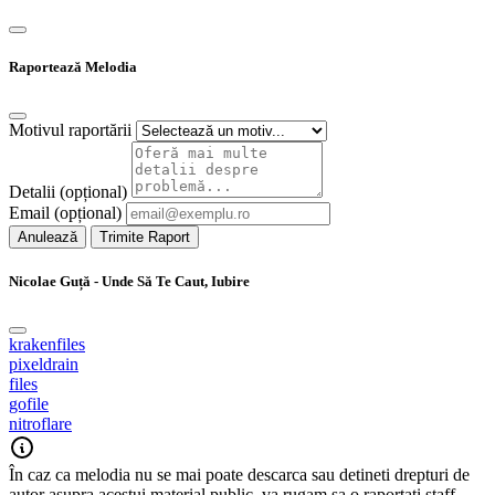
Raportează Melodia
Motivul raportării
Detalii (opțional)
Email (opțional)
Anulează
Trimite Raport
Nicolae Guță - Unde Să Te Caut, Iubire
krakenfiles
pixeldrain
files
gofile
nitroflare
În caz ca melodia nu se mai poate descarca sau detineti drepturi de
autor asupra acestui material public, va rugam sa o raportati staff-