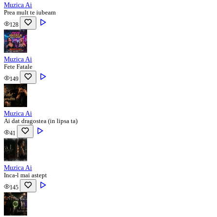
Muzica Ai
Prea mult te iubeam
128
Muzica Ai
Fete Fatale
149
Muzica Ai
Ai dat dragostea (in lipsa ta)
41
Muzica Ai
Inca-l mai astept
145