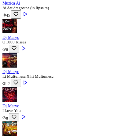
Muzica Ai
Ai dat dragostea (in lipsa ta)
45
Dj Maryo
O 1000 Kisses
8
Dj Maryo
Iti Multumesc X Iti Multumesc
17
Dj Maryo
I Love You
8