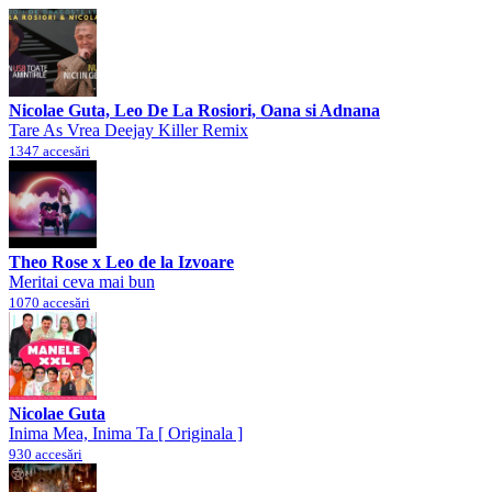
Nicolae Guta, Leo De La Rosiori, Oana si Adnana
Tare As Vrea Deejay Killer Remix
1347 accesări
Theo Rose x Leo de la Izvoare
Meritai ceva mai bun
1070 accesări
Nicolae Guta
Inima Mea, Inima Ta [ Originala ]
930 accesări