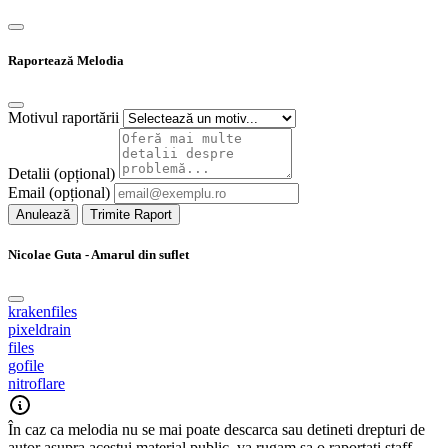
Raportează Melodia
Motivul raportării
Detalii (opțional)
Email (opțional)
Anulează
Trimite Raport
Nicolae Guta - Amarul din suflet
krakenfiles
pixeldrain
files
gofile
nitroflare
În caz ca melodia nu se mai poate descarca sau detineti drepturi de
autor asupra acestui material public, va rugam sa o raportati staff-