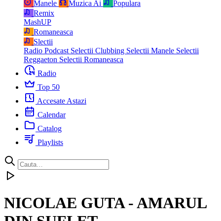
Manele
Muzica Ai
Populara
Remix
MashUP
Romaneasca
Slectii
Radio Podcast
Selectii Clubbing
Selectii Manele
Selectii
Reggaeton
Selectii Romaneasca
Radio
Top 50
Accesate Astazi
Calendar
Catalog
Playlists
NICOLAE GUTA - AMARUL