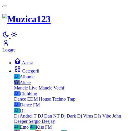
Logare
Acasa
Categorii
Albume
Altele
Manele Live
Manele Vechi
Clubbing
Dance
EDM
House
Techno
Trap
Dance FM
Dj
Dj Andrei T
DJ Dan NT
Dj Dark
Dj Virus
DJs Vibe
John
Deeper
Sergio Deejay
Etno
Kiss FM