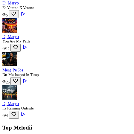
Dj Maryo
Es Verano X Verano
5
Dj Maryo
You Are My Path
12
Merg Pe Jos
Du-Ma Inapoi In Timp
26
Dj Maryo
Its Raining Outside
4
Top Melodii