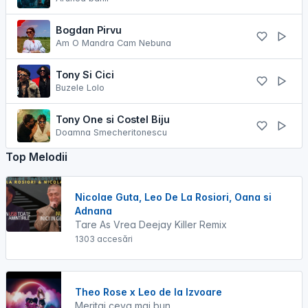
Bogdan Pirvu
Am O Mandra Cam Nebuna
Tony Si Cici
Buzele Lolo
Tony One si Costel Biju
Doamna Smecheritonescu
Top Melodii
Nicolae Guta, Leo De La Rosiori, Oana si
Adnana
Tare As Vrea Deejay Killer Remix
1303 accesări
Theo Rose x Leo de la Izvoare
Meritai ceva mai bun