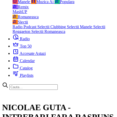
Manele
Muzica Ai
Populara
Remix
MashUP
Romaneasca
Slectii
Radio Podcast
Selectii Clubbing
Selectii Manele
Selectii
Reggaeton
Selectii Romaneasca
Radio
Top 50
Accesate Astazi
Calendar
Catalog
Playlists
NICOLAE GUTA -