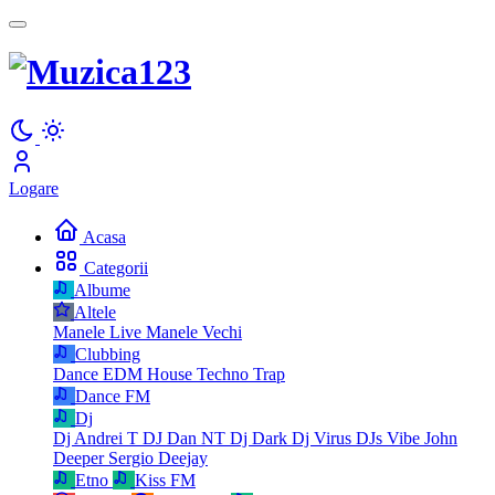
Logare
Acasa
Categorii
Albume
Altele
Manele Live
Manele Vechi
Clubbing
Dance
EDM
House
Techno
Trap
Dance FM
Dj
Dj Andrei T
DJ Dan NT
Dj Dark
Dj Virus
DJs Vibe
John
Deeper
Sergio Deejay
Etno
Kiss FM