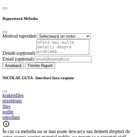
Raportează Melodia
Motivul raportării
Detalii (opțional)
Email (opțional)
Anulează
Trimite Raport
NICOLAE GUTA - Intrebari fara raspuns
krakenfiles
pixeldrain
files
gofile
nitroflare
În caz ca melodia nu se mai poate descarca sau detineti drepturi de
autor asupra acestui material public, va rugam sa o raportati staff-