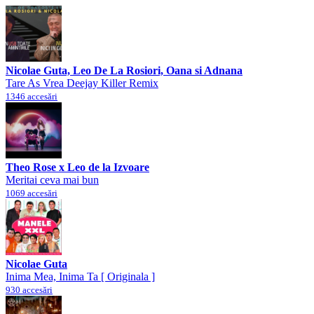
Nicolae Guta, Leo De La Rosiori, Oana si Adnana
Tare As Vrea Deejay Killer Remix
1346 accesări
Theo Rose x Leo de la Izvoare
Meritai ceva mai bun
1069 accesări
Nicolae Guta
Inima Mea, Inima Ta [ Originala ]
930 accesări