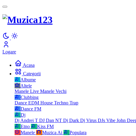
Logare
Acasa
Categorii
Albume
Altele
Manele Live
Manele Vechi
Clubbing
Dance
EDM
House
Techno
Trap
Dance FM
Dj
Dj Andrei T
DJ Dan NT
Dj Dark
Dj Virus
DJs Vibe
John Dee
Etno
Kiss FM
Manele
Muzica Ai
Populara