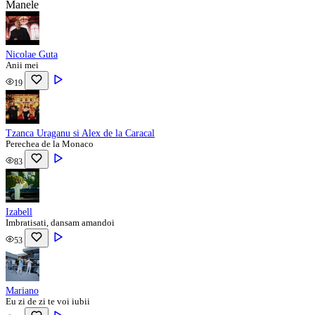
Manele
Nicolae Guta
Anii mei
19
Tzanca Uraganu si Alex de la Caracal
Perechea de la Monaco
83
Izabell
Imbratisati, dansam amandoi
53
Mariano
Eu zi de zi te voi iubii