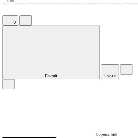
0:00
0
Favorit
Link-uri
Copiaza link