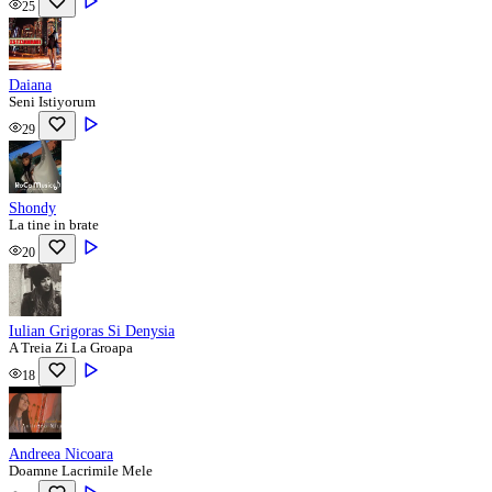
25
Daiana
Seni Istiyorum
29
Shondy
La tine in brate
20
Iulian Grigoras Si Denysia
A Treia Zi La Groapa
18
Andreea Nicoara
Doamne Lacrimile Mele