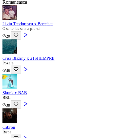
Romaneasca
Liviu Teodorescu x Berechet
O sa te las sa ma pierzi
20
Criss Blaziny x 21SIIEMPRE
Pozele
48
Skunk x BAB
BBL
38
Cabron
Rupe