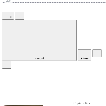
0:00
0
Favorit
Link-uri
Copiaza link