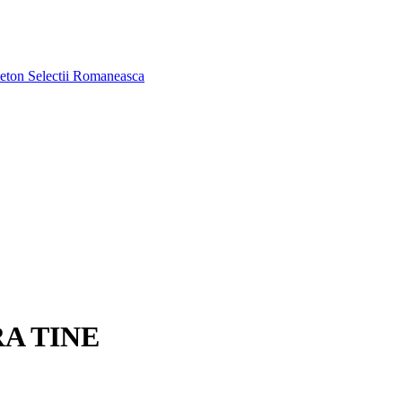
aeton
Selectii Romaneasca
RA TINE