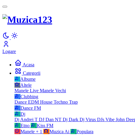
Logare
Acasa
Categorii
Albume
Altele
Manele Live
Manele Vechi
Clubbing
Dance
EDM
House
Techno
Trap
Dance FM
Dj
Dj Andrei T
DJ Dan NT
Dj Dark
Dj Virus
DJs Vibe
John Dee
Etno
Kiss FM
Manele
+ 1
Muzica Ai
Populara