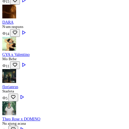
15
DARA
N-am raspuns
14
GYA x Valentino
Mo Bebe
11
florianrus
Starleta
5
Theo Rose x DOMINO
Nu ajung acasa