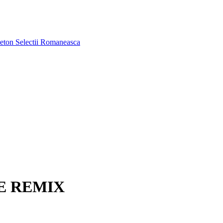
aeton
Selectii Romaneasca
EE REMIX