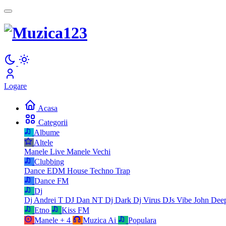
Logare
Acasa
Categorii
Albume
Altele
Manele Live
Manele Vechi
Clubbing
Dance
EDM
House
Techno
Trap
Dance FM
Dj
Dj Andrei T
DJ Dan NT
Dj Dark
Dj Virus
DJs Vibe
John Dee
Etno
Kiss FM
Manele
+ 4
Muzica Ai
Populara