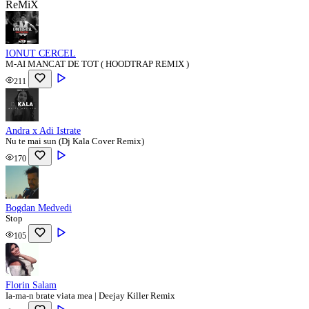
ReMiX
IONUT CERCEL
M-AI MANCAT DE TOT ( HOODTRAP REMIX )
211
Andra x Adi Istrate
Nu te mai sun (Dj Kala Cover Remix)
170
Bogdan Medvedi
Stop
105
Florin Salam
Ia-ma-n brate viata mea | Deejay Killer Remix