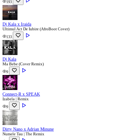
193
Dj Kala x Iraida
Ultimul Act De Iubire (AfroBoot Cover)
133
Dj Kala
Ma Bebe (Cover Remix)
9
Connect-R x SPEAK
Izabela | Remix
9
Dirty Nano x Adrian Minune
Numele Tau | The Remix