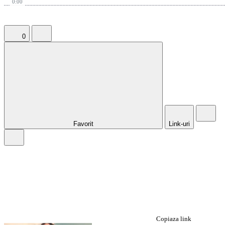
0:00
0
Favorit
Link-uri
Copiaza link