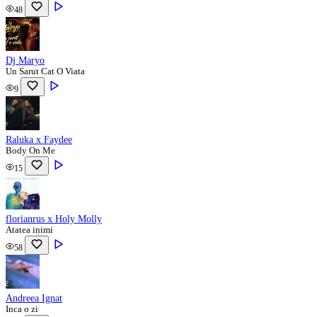
48
Dj Maryo
Un Sarut Cat O Viata
9
Raluka x Faydee
Body On Me
15
florianrus x Holy Molly
Atatea inimi
58
Andreea Ignat
Inca o zi