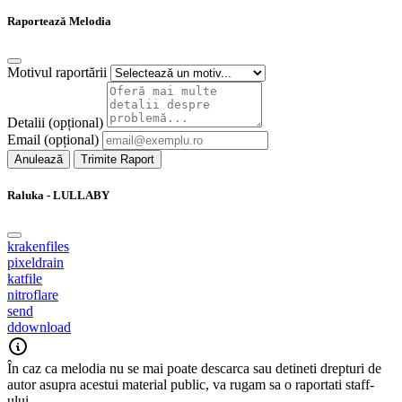
Raportează Melodia
Motivul raportării
Detalii (opțional)
Email (opțional)
Anulează
Trimite Raport
Raluka - LULLABY
krakenfiles
pixeldrain
katfile
nitroflare
send
ddownload
În caz ca melodia nu se mai poate descarca sau detineti drepturi de
autor asupra acestui material public, va rugam sa o raportati staff-
ului.