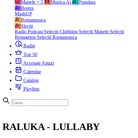
Manele
+ 5
Muzica Ai
Populara
Remix
MashUP
Romaneasca
Slectii
Radio Podcast
Selectii Clubbing
Selectii Manele
Selectii
Reggaeton
Selectii Romaneasca
Radio
Top 50
Accesate Astazi
Calendar
Catalog
Playlists
RALUKA - LULLABY