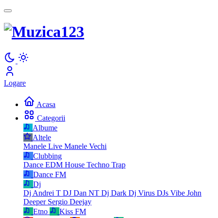
Logare
Acasa
Categorii
Albume
Altele
Manele Live
Manele Vechi
Clubbing
Dance
EDM
House
Techno
Trap
Dance FM
Dj
Dj Andrei T
DJ Dan NT
Dj Dark
Dj Virus
DJs Vibe
John
Deeper
Sergio Deejay
Etno
Kiss FM