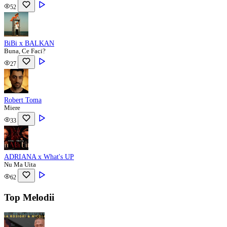
52
BiBi x BALKAN
Buna, Ce Faci?
27
Robert Toma
Miere
33
ADRIANA x What's UP
Nu Ma Uita
62
Top Melodii