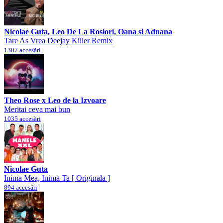
Nicolae Guta, Leo De La Rosiori, Oana si Adnana
Tare As Vrea Deejay Killer Remix
1307 accesări
Theo Rose x Leo de la Izvoare
Meritai ceva mai bun
1035 accesări
Nicolae Guta
Inima Mea, Inima Ta [ Originala ]
894 accesări