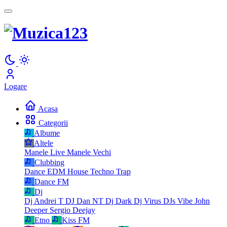
Logare
Acasa
Categorii
Albume
Altele
Manele Live
Manele Vechi
Clubbing
Dance
EDM
House
Techno
Trap
Dance FM
Dj
Dj Andrei T
DJ Dan NT
Dj Dark
Dj Virus
DJs Vibe
John
Deeper
Sergio Deejay
Etno
Kiss FM