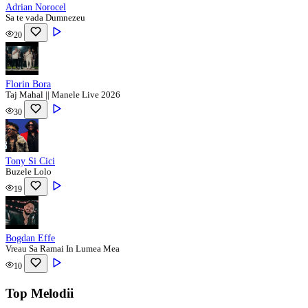
Adrian Norocel
Sa te vada Dumnezeu
20
Florin Bora
Taj Mahal || Manele Live 2026
30
Tony Si Cici
Buzele Lolo
19
Bogdan Effe
Vreau Sa Ramai In Lumea Mea
10
Top Melodii