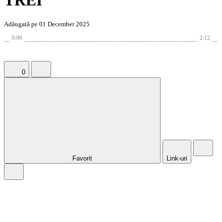
TREI
Adăugată pe 01 December 2025
0:00
2:12
0
Favorit
Link-uri