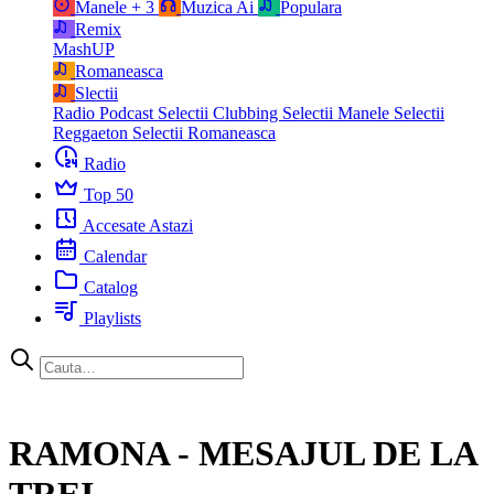
Manele
+ 3
Muzica Ai
Populara
Remix
MashUP
Romaneasca
Slectii
Radio Podcast
Selectii Clubbing
Selectii Manele
Selectii
Reggaeton
Selectii Romaneasca
Radio
Top 50
Accesate Astazi
Calendar
Catalog
Playlists
RAMONA - MESAJUL DE LA