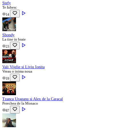
Stefy
Te Iubesc
14
Shondy
La tine in brate
23
Vali Vijelie si Liviu Ionita
Vreau o inima noua
19
Tzanca Uraganu si Alex de la Caracal
Perechea de la Monaco
87