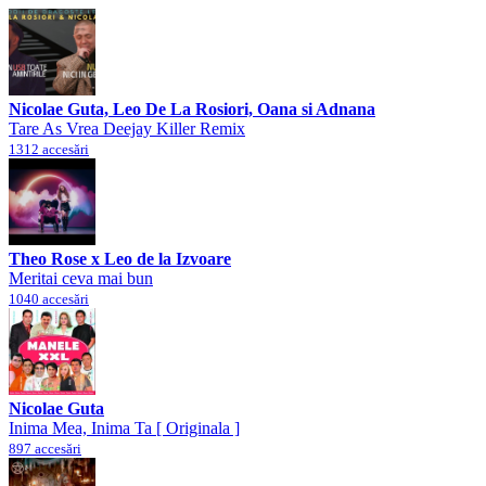
Nicolae Guta, Leo De La Rosiori, Oana si Adnana
Tare As Vrea Deejay Killer Remix
1312 accesări
Theo Rose x Leo de la Izvoare
Meritai ceva mai bun
1040 accesări
Nicolae Guta
Inima Mea, Inima Ta [ Originala ]
897 accesări