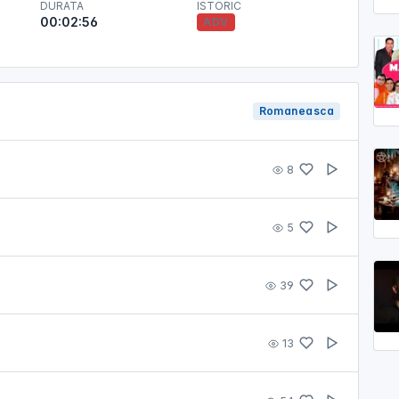
DURATA
ISTORIC
00:02:56
ADV
Romaneasca
8
5
39
13