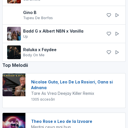
Gino B
Tupeu De Borfas
Badd G x Albert NBN x Vanilla
Up
Raluka x Faydee
Body On Me
Top Melodii
Nicolae Guta, Leo De La Rosiori, Oana si
Adnana
Tare As Vrea Deejay Killer Remix
1305 accesări
Theo Rose x Leo de la Izvoare
Meritai ceva mai bun