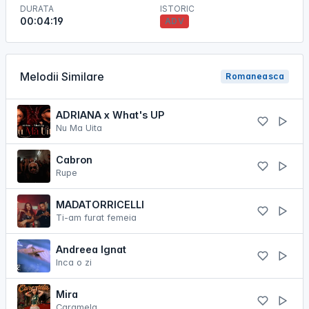
DURATA
ISTORIC
00:04:19
ADV
Melodii Similare
Romaneasca
ADRIANA x What's UP
Nu Ma Uita
Cabron
Rupe
MADATORRICELLI
Ti-am furat femeia
Andreea Ignat
Inca o zi
Mira
Caramela