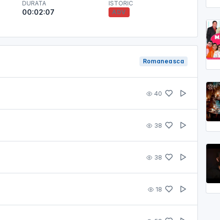
DURATA
ISTORIC
00:02:07
ADV
Romaneasca
40
38
38
18