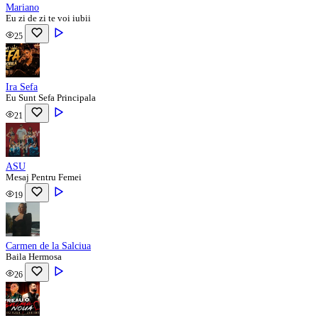
Mariano
Eu zi de zi te voi iubii
25
Ira Sefa
Eu Sunt Sefa Principala
21
ASU
Mesaj Pentru Femei
19
Carmen de la Salciua
Baila Hermosa
26