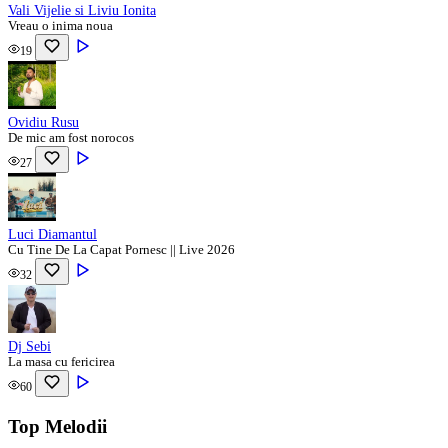
Vali Vijelie si Liviu Ionita
Vreau o inima noua
19
Ovidiu Rusu
De mic am fost norocos
27
Luci Diamantul
Cu Tine De La Capat Pornesc || Live 2026
32
Dj Sebi
La masa cu fericirea
60
Top Melodii