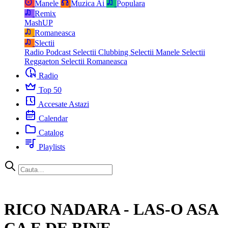
Manele
Muzica Ai
Populara
Remix
MashUP
Romaneasca
Slectii
Radio Podcast
Selectii Clubbing
Selectii Manele
Selectii
Reggaeton
Selectii Romaneasca
Radio
Top 50
Accesate Astazi
Calendar
Catalog
Playlists
RICO NADARA - LAS-O ASA