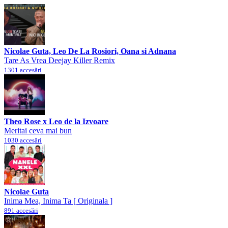
Nicolae Guta, Leo De La Rosiori, Oana si Adnana
Tare As Vrea Deejay Killer Remix
1301 accesări
Theo Rose x Leo de la Izvoare
Meritai ceva mai bun
1030 accesări
Nicolae Guta
Inima Mea, Inima Ta [ Originala ]
891 accesări