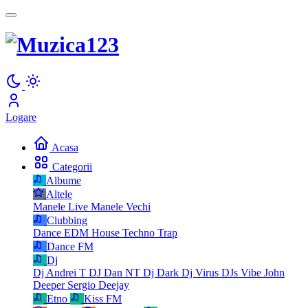
Logare
Acasa
Categorii
Albume
Altele
Manele Live
Manele Vechi
Clubbing
Dance
EDM
House
Techno
Trap
Dance FM
Dj
Dj Andrei T
DJ Dan NT
Dj Dark
Dj Virus
DJs Vibe
John
Deeper
Sergio Deejay
Etno
Kiss FM