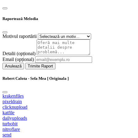
Raportează Melodia
Motivul raportării
Detalii (opțional)
Email (opțional)
Anulează
Trimite Raport
Robert Calota - Sefa Mea [ Originala ]
krakenfiles
pixeldrain
clicknupload
katfile
dailyuploads
turbobit
nitroflare
send