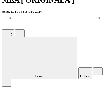
MEA [ ORIGINALA ]
Adăugată pe 15 February 2024
0:00
3:38
0
Favorit
Link-uri