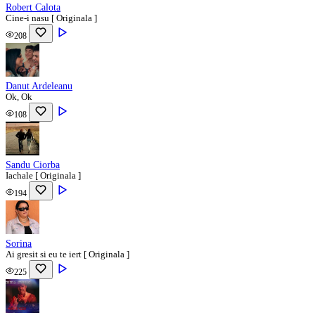
Robert Calota
Cine-i nasu [ Originala ]
208
Danut Ardeleanu
Ok, Ok
108
Sandu Ciorba
Iachale [ Originala ]
194
Sorina
Ai gresit si eu te iert [ Originala ]
225