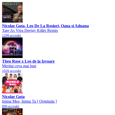
Nicolae Guta, Leo De La Rosiori, Oana si Adnana
Tare As Vrea Deejay Killer Remix
1299 accesări
Theo Rose x Leo de la Izvoare
Meritai ceva mai bun
1026 accesări
Nicolae Guta
Inima Mea, Inima Ta [ Originala ]
890 accesări