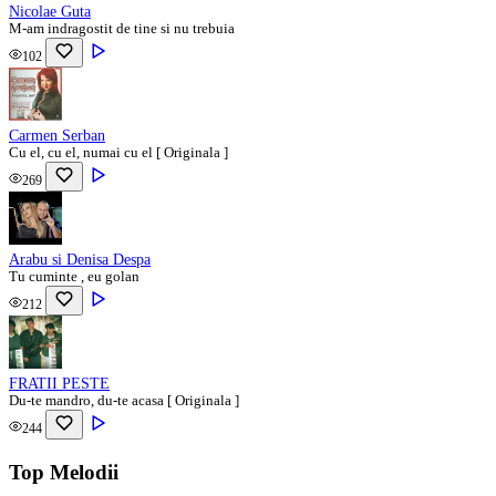
Nicolae Guta
M-am indragostit de tine si nu trebuia
102
Carmen Serban
Cu el, cu el, numai cu el [ Originala ]
269
Arabu si Denisa Despa
Tu cuminte , eu golan
212
FRATII PESTE
Du-te mandro, du-te acasa [ Originala ]
244
Top Melodii