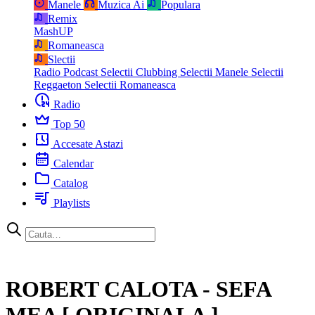
Manele
Muzica Ai
Populara
Remix
MashUP
Romaneasca
Slectii
Radio Podcast
Selectii Clubbing
Selectii Manele
Selectii
Reggaeton
Selectii Romaneasca
Radio
Top 50
Accesate Astazi
Calendar
Catalog
Playlists
ROBERT CALOTA - SEFA