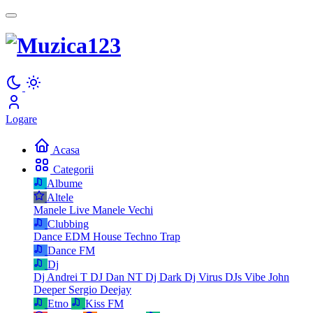
Logare
Acasa
Categorii
Albume
Altele
Manele Live
Manele Vechi
Clubbing
Dance
EDM
House
Techno
Trap
Dance FM
Dj
Dj Andrei T
DJ Dan NT
Dj Dark
Dj Virus
DJs Vibe
John
Deeper
Sergio Deejay
Etno
Kiss FM