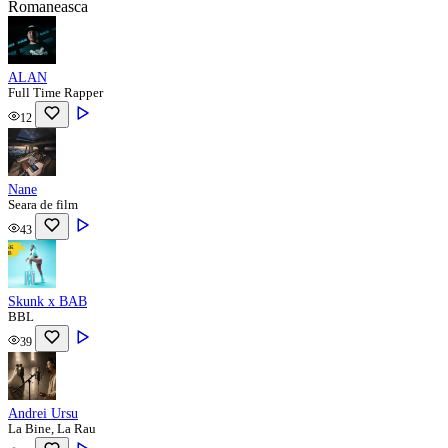
Romaneasca
ALAN
Full Time Rapper
12
Nane
Seara de film
43
Skunk x BAB
BBL
39
Andrei Ursu
La Bine, La Rau