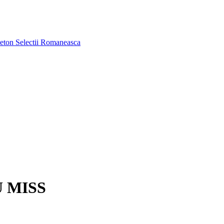
aeton
Selectii Romaneasca
U MISS