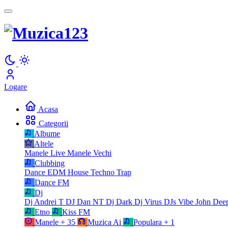
Logare
Acasa
Categorii
Albume
Altele
Manele Live
Manele Vechi
Clubbing
Dance
EDM
House
Techno
Trap
Dance FM
Dj
Dj Andrei T
DJ Dan NT
Dj Dark
Dj Virus
DJs Vibe
John Dee
Etno
Kiss FM
Manele
+ 35
Muzica Ai
Populara
+ 1