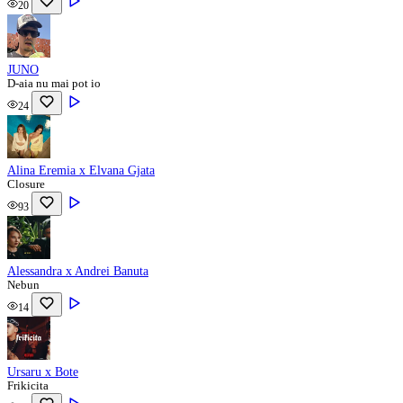
20
JUNO
D-aia nu mai pot io
24
Alina Eremia x Elvana Gjata
Closure
93
Alessandra x Andrei Banuta
Nebun
14
Ursaru x Bote
Frikicita