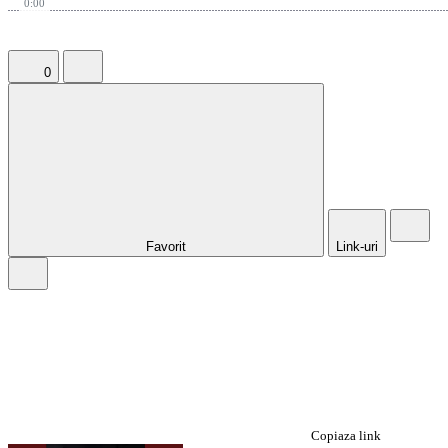
0:00
0
Favorit
Link-uri
Copiaza link