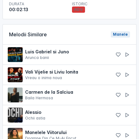
DURATA
ISTORIC
00:02:13
ADV
Melodii Similare
Manele
Luis Gabriel si Juno
Arunca banii
Vali Vijelie si Liviu Ionita
Vreau o inima noua
Carmen de la Salciua
Baila Hermosa
Alessio
Ochii astia
Manelele Viitorului
Doamne Din Ce M-Ai Facut