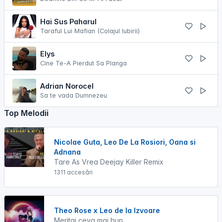
Hai Sus Paharul
Taraful Lui Mafian (Colajul Iubirii)
Elys
Cine Te-A Pierdut Sa Planga
Adrian Norocel
Sa te vada Dumnezeu
Top Melodii
Nicolae Guta, Leo De La Rosiori, Oana si
Adnana
Tare As Vrea Deejay Killer Remix
1311 accesări
Theo Rose x Leo de la Izvoare
Meritai ceva mai bun