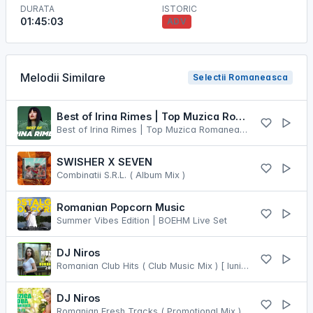
DURATA
ISTORIC
01:45:03
ADV
Melodii Similare
Selectii Romaneasca
Best of Irina Rimes | Top Muzica Romaneasca 2025
Best of Irina Rimes | Top Muzica Romaneasca 2025
SWISHER X SEVEN
Combinatii S.R.L. ( Album Mix )
Romanian Popcorn Music
Summer Vibes Edition | BOEHM Live Set
DJ Niros
Romanian Club Hits ( Club Music Mix ) [ Iunie 2024 ]
DJ Niros
Romanian Fresh Tracks ( Promotional Mix ) [ Iunie 2023 ]