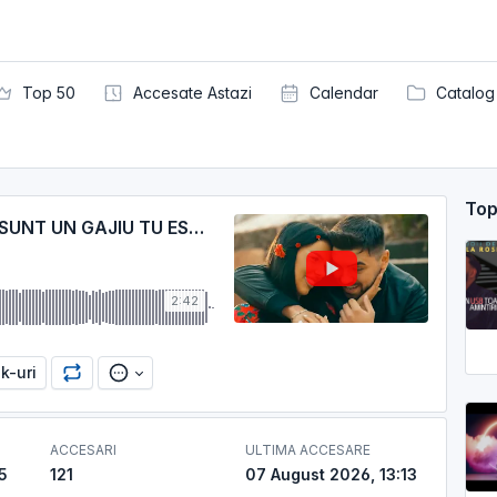
Top 50
Accesate Astazi
Calendar
Catalog
Top
SHABAN REGELE DIN BANAT - EU SUNT UN GAJIU TU ESTI DIN TIGANIE
2:42
nk-uri
ACCESARI
ULTIMA ACCESARE
5
121
07 August 2026, 13:13