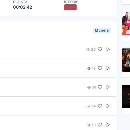
DURATA
ISTORIC
00:02:42
ADV
Manele
22
19
31
34
20