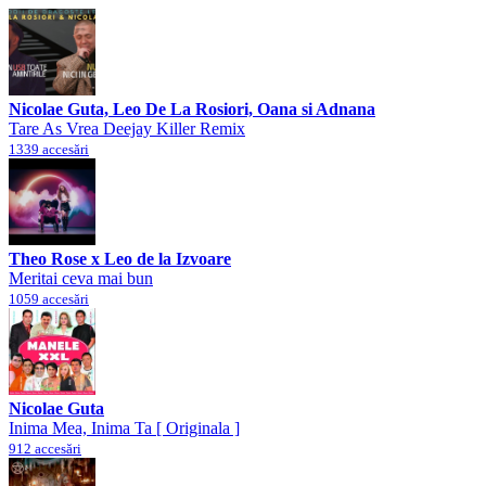
Nicolae Guta, Leo De La Rosiori, Oana si Adnana
Tare As Vrea Deejay Killer Remix
1339 accesări
Theo Rose x Leo de la Izvoare
Meritai ceva mai bun
1059 accesări
Nicolae Guta
Inima Mea, Inima Ta [ Originala ]
912 accesări