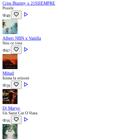
Criss Blaziny x 21SIIEMPRE
Pozele
49
Albert NBN x Vanilla
Stiu ce vrea
67
Mihail
Inima la orizont
20
Dj Maryo
Un Sarut Cat O Viata
16