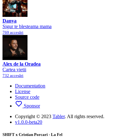
Danya
Sigur te blesteama mama
769 accesări
Alex de la Oradea
Cartea vietii
732 accesări
Documentation
License
Source code
Sponsor
Copyright © 2023
Tabler
. All rights reserved.
v1.0.0-beta20
SHIFT x Cristian Porcari - La Fel