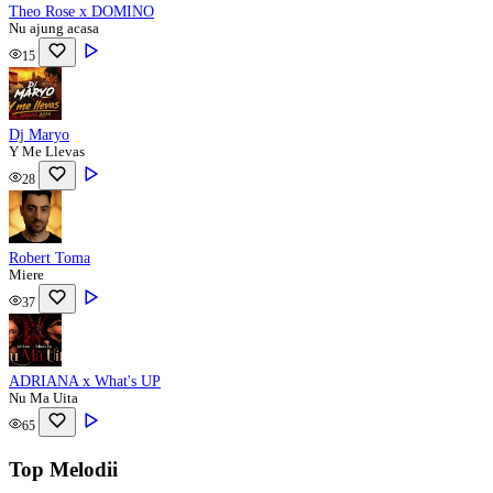
Theo Rose x DOMINO
Nu ajung acasa
15
Dj Maryo
Y Me Llevas
28
Robert Toma
Miere
37
ADRIANA x What's UP
Nu Ma Uita
65
Top Melodii