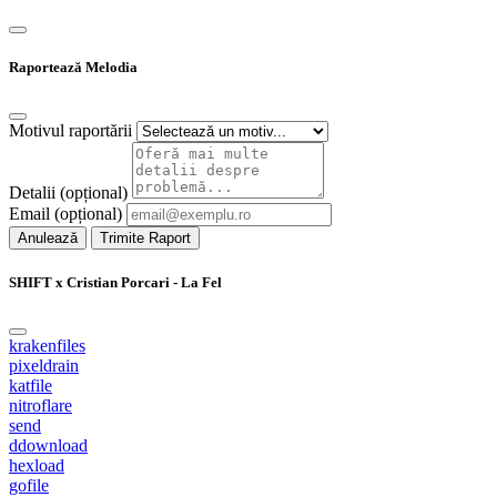
Raportează Melodia
Motivul raportării
Detalii (opțional)
Email (opțional)
Anulează
Trimite Raport
SHIFT x Cristian Porcari - La Fel
krakenfiles
pixeldrain
katfile
nitroflare
send
ddownload
hexload
gofile