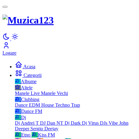
Logare
Acasa
Categorii
Albume
Altele
Manele Live
Manele Vechi
Clubbing
Dance
EDM
House
Techno
Trap
Dance FM
Dj
Dj Andrei T
DJ Dan NT
Dj Dark
Dj Virus
DJs Vibe
John
Deeper
Sergio Deejay
Etno
Kiss FM