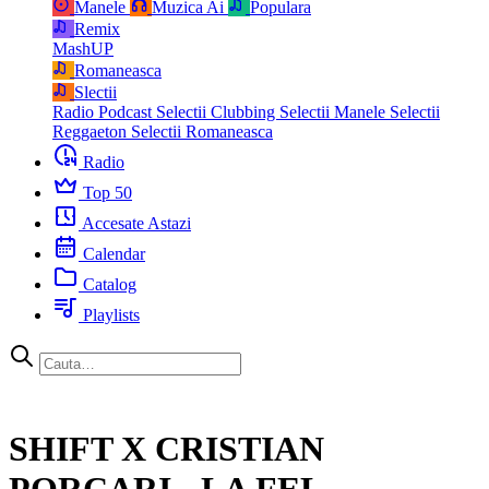
Manele
Muzica Ai
Populara
Remix
MashUP
Romaneasca
Slectii
Radio Podcast
Selectii Clubbing
Selectii Manele
Selectii
Reggaeton
Selectii Romaneasca
Radio
Top 50
Accesate Astazi
Calendar
Catalog
Playlists
SHIFT X CRISTIAN