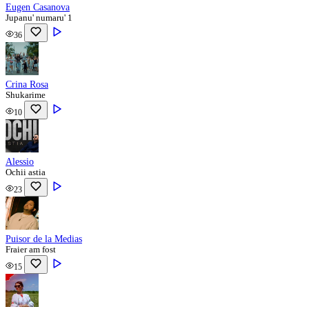
Eugen Casanova
Jupanu' numaru' 1
36
Crina Rosa
Shukarime
10
Alessio
Ochii astia
23
Puisor de la Medias
Fraier am fost
15