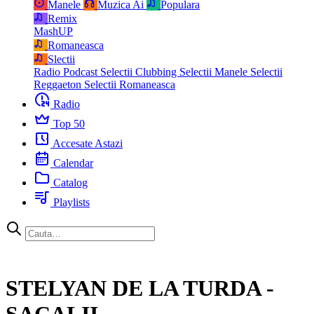
Manele
Muzica Ai
Populara
Remix
MashUP
Romaneasca
Slectii
Radio Podcast
Selectii Clubbing
Selectii Manele
Selectii
Reggaeton
Selectii Romaneasca
Radio
Top 50
Accesate Astazi
Calendar
Catalog
Playlists
STELYAN DE LA TURDA -