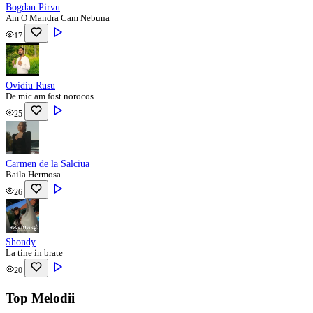
Bogdan Pirvu
Am O Mandra Cam Nebuna
17
Ovidiu Rusu
De mic am fost norocos
25
Carmen de la Salciua
Baila Hermosa
26
Shondy
La tine in brate
20
Top Melodii