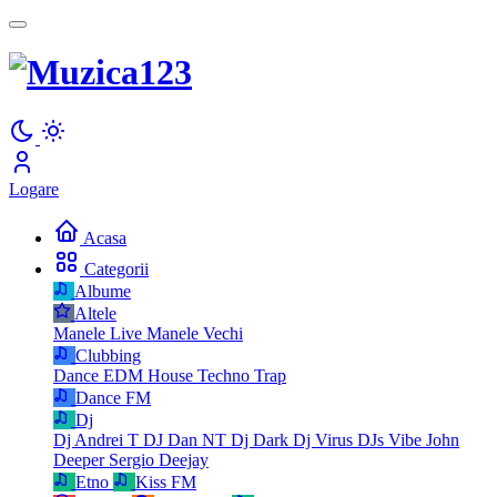
Logare
Acasa
Categorii
Albume
Altele
Manele Live
Manele Vechi
Clubbing
Dance
EDM
House
Techno
Trap
Dance FM
Dj
Dj Andrei T
DJ Dan NT
Dj Dark
Dj Virus
DJs Vibe
John
Deeper
Sergio Deejay
Etno
Kiss FM