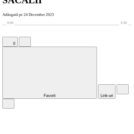
SACALII
Adăugată pe 24 December 2025
0:00
3:30
0
Favorit
Link-uri