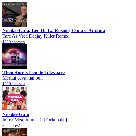
Nicolae Guta, Leo De La Rosiori, Oana si Adnana
Tare As Vrea Deejay Killer Remix
1299 accesări
Theo Rose x Leo de la Izvoare
Meritai ceva mai bun
1026 accesări
Nicolae Guta
Inima Mea, Inima Ta [ Originala ]
890 accesări