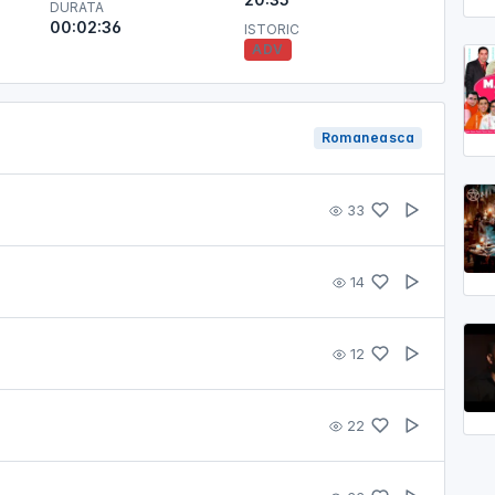
DURATA
00:02:36
ISTORIC
ADV
Romaneasca
33
14
12
22