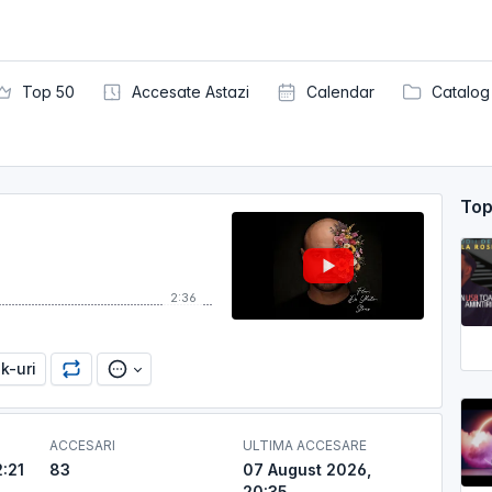
Top 50
Accesate Astazi
Calendar
Catalog
Top
2:36
nk-uri
ACCESARI
ULTIMA ACCESARE
:21
83
07 August 2026,
20:35