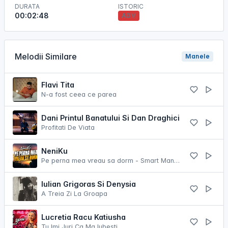
DURATA
ISTORIC
00:02:48
ADV
Melodii Similare
Manele
Flavi Tita
N-a fost ceea ce parea
Dani Printul Banatului Si Dan Draghici
Profitati De Viata
NeniKu
Pe perna mea vreau sa dorm - Smart Manele
Iulian Grigoras Si Denysia
A Treia Zi La Groapa
Lucretia Racu Katiusha
Tu Imi Juri Ca Ma Iubesti