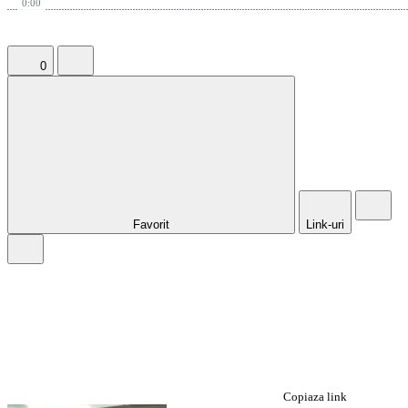
0:00
0
Favorit
Link-uri
Copiaza link