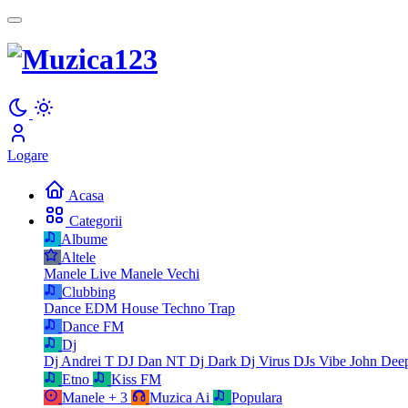
Logare
Acasa
Categorii
Albume
Altele
Manele Live
Manele Vechi
Clubbing
Dance
EDM
House
Techno
Trap
Dance FM
Dj
Dj Andrei T
DJ Dan NT
Dj Dark
Dj Virus
DJs Vibe
John Dee
Etno
Kiss FM
Manele
+ 3
Muzica Ai
Populara