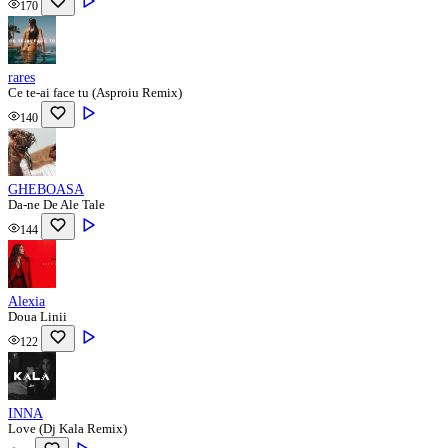
170
rares
Ce te-ai face tu (Asproiu Remix)
140
GHEBOASA
Da-ne De Ale Tale
144
Alexia
Doua Linii
122
INNA
Love (Dj Kala Remix)