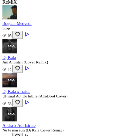
ReMiX
Bogdan Medvedi
Stop
105
Dj Kala
Am Amintiri (Cover Remix)
112
Dj Kala x Iraida
Ultimul Act De Iubire (AfroBoot Cover)
133
Andra x Adi Istrate
Nu te mai sun (Dj Kala Cover Remix)