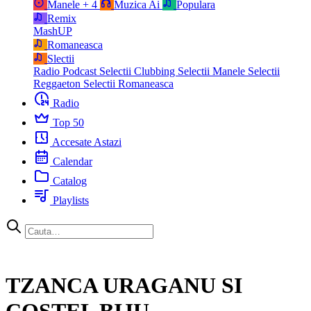
Manele
+ 4
Muzica Ai
Populara
Remix
MashUP
Romaneasca
Slectii
Radio Podcast
Selectii Clubbing
Selectii Manele
Selectii
Reggaeton
Selectii Romaneasca
Radio
Top 50
Accesate Astazi
Calendar
Catalog
Playlists
TZANCA URAGANU SI