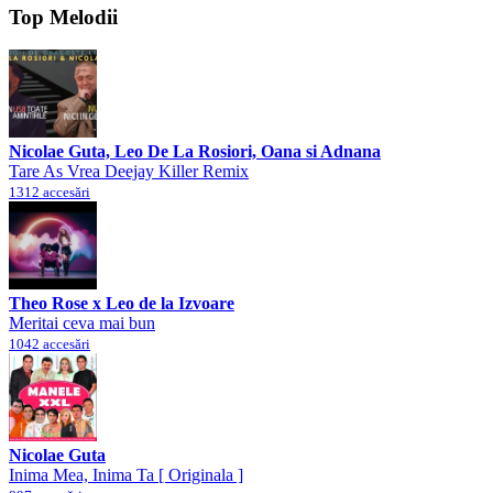
Top Melodii
Nicolae Guta, Leo De La Rosiori, Oana si Adnana
Tare As Vrea Deejay Killer Remix
1312 accesări
Theo Rose x Leo de la Izvoare
Meritai ceva mai bun
1042 accesări
Nicolae Guta
Inima Mea, Inima Ta [ Originala ]