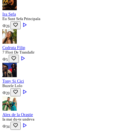
Ira Sefa
Eu Sunt Sefa Principala
26
Codruta Filip
7 Flori De Trandafir
5
Tony Si Cici
Buzele Lolo
20
Alex de la Orastie
Ia mai du-te undeva
34