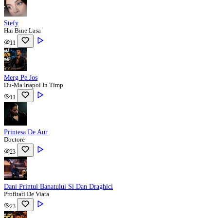
Stefy
Hai Bine Lasa
11
Merg Pe Jos
Du-Ma Inapoi In Timp
11
Printesa De Aur
Doctore
23
Dani Printul Banatului Si Dan Draghici
Profitati De Viata
23