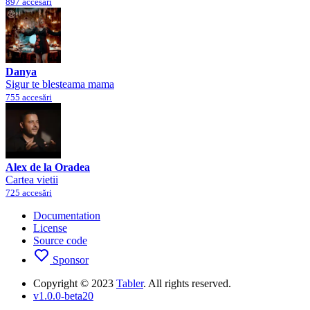
897 accesări
Danya
Sigur te blesteama mama
755 accesări
Alex de la Oradea
Cartea vietii
725 accesări
Documentation
License
Source code
Sponsor
Copyright © 2023
Tabler
. All rights reserved.
v1.0.0-beta20