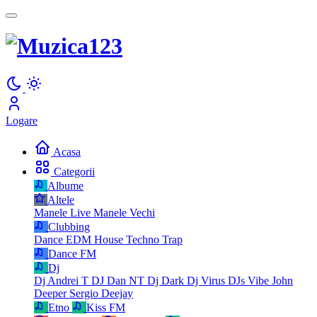
Logare
Acasa
Categorii
Albume
Altele
Manele Live
Manele Vechi
Clubbing
Dance
EDM
House
Techno
Trap
Dance FM
Dj
Dj Andrei T
DJ Dan NT
Dj Dark
Dj Virus
DJs Vibe
John
Deeper
Sergio Deejay
Etno
Kiss FM