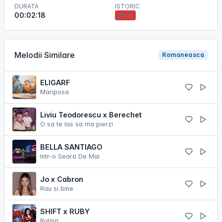
DURATA
ISTORIC
00:02:18
ADV
Melodii Similare
Romaneasca
ELIGARF
Mariposa
Liviu Teodorescu x Berechet
O sa te las sa ma pierzi
BELLA SANTIAGO
Intr-o Seara De Mai
Jo x Cabron
Rau si bine
SHIFT x RUBY
Rutina