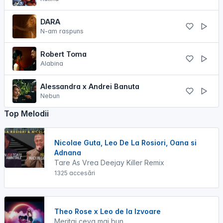
DARA
N-am raspuns
Robert Toma
Alabina
Alessandra x Andrei Banuta
Nebun
Top Melodii
Nicolae Guta, Leo De La Rosiori, Oana si
Adnana
Tare As Vrea Deejay Killer Remix
1325 accesări
Theo Rose x Leo de la Izvoare
Meritai ceva mai bun