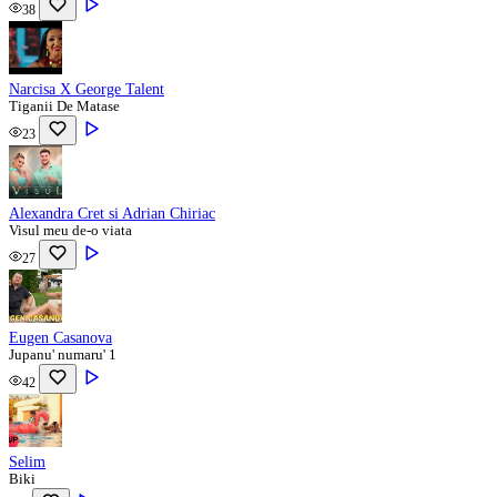
38
Narcisa X George Talent
Tiganii De Matase
23
Alexandra Cret si Adrian Chiriac
Visul meu de-o viata
27
Eugen Casanova
Jupanu' numaru' 1
42
Selim
Biki