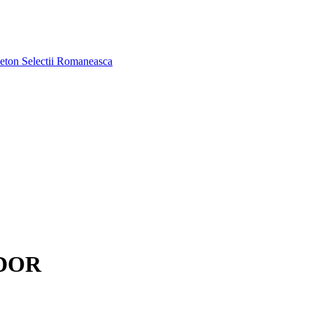
aeton
Selectii Romaneasca
 DOR