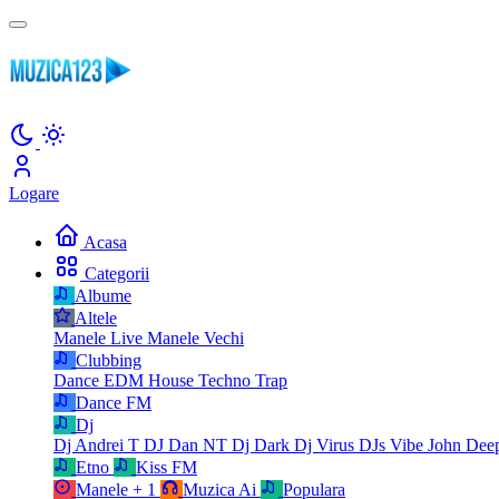
Logare
Acasa
Categorii
Albume
Altele
Manele Live
Manele Vechi
Clubbing
Dance
EDM
House
Techno
Trap
Dance FM
Dj
Dj Andrei T
DJ Dan NT
Dj Dark
Dj Virus
DJs Vibe
John Dee
Etno
Kiss FM
Manele
+ 1
Muzica Ai
Populara