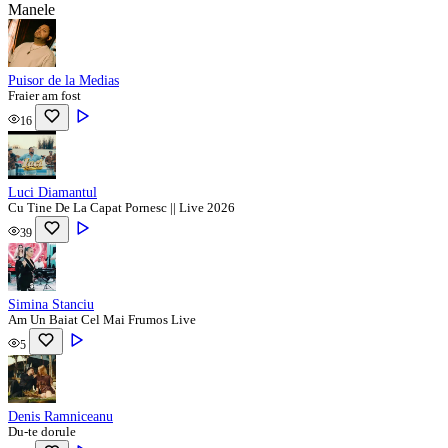
Manele
Puisor de la Medias
Fraier am fost
16
Luci Diamantul
Cu Tine De La Capat Pornesc || Live 2026
39
Simina Stanciu
Am Un Baiat Cel Mai Frumos Live
5
Denis Ramniceanu
Du-te dorule