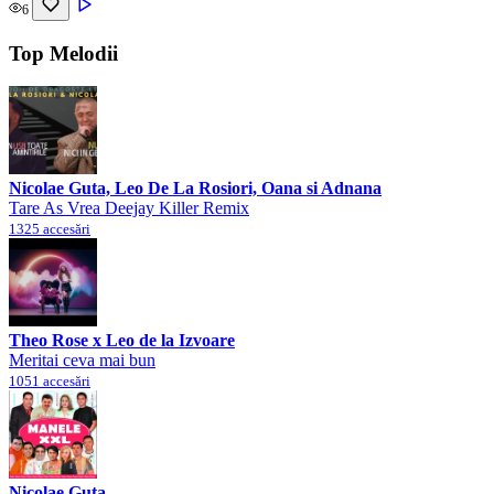
6
Top Melodii
Nicolae Guta, Leo De La Rosiori, Oana si Adnana
Tare As Vrea Deejay Killer Remix
1325 accesări
Theo Rose x Leo de la Izvoare
Meritai ceva mai bun
1051 accesări
Nicolae Guta