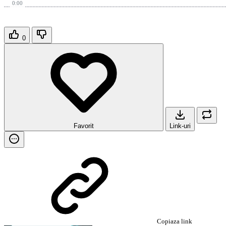
0:00
0
Favorit
Link-uri
Copiaza link