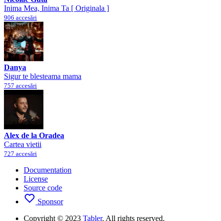
Inima Mea, Inima Ta [ Originala ]
906 accesări
Danya
Sigur te blesteama mama
757 accesări
Alex de la Oradea
Cartea vietii
727 accesări
Documentation
License
Source code
Sponsor
Copyright © 2023
Tabler
. All rights reserved.