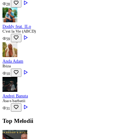
28
Doddy feat. ​⁠ILo
C'est la Vie (ABCD)
59
Anda Adam
Ibiza
10
Andrei Banuta
Asa-s barbatii
31
Top Melodii