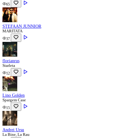
65
STEFAAN JUNNIOR
MARITATA
37
florianrus
Starleta
12
Lino Golden
Spargem Case
15
Andrei Ursu
La Bine, La Rau