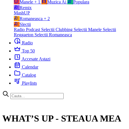
Manele
+ 1
Muzica Ai
Populara
Remix
MashUP
Romaneasca
+ 2
Slectii
Radio Podcast
Selectii Clubbing
Selectii Manele
Selectii
Reggaeton
Selectii Romaneasca
Radio
Top 50
Accesate Astazi
Calendar
Catalog
Playlists
WHAT’S UP - STEAUA MEA