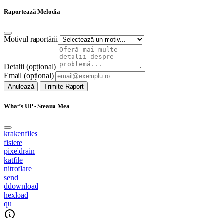
Raportează Melodia
Motivul raportării
Detalii (opțional)
Email (opțional)
Anulează
Trimite Raport
What’s UP - Steaua Mea
krakenfiles
fisiere
pixeldrain
katfile
nitroflare
send
ddownload
hexload
qu