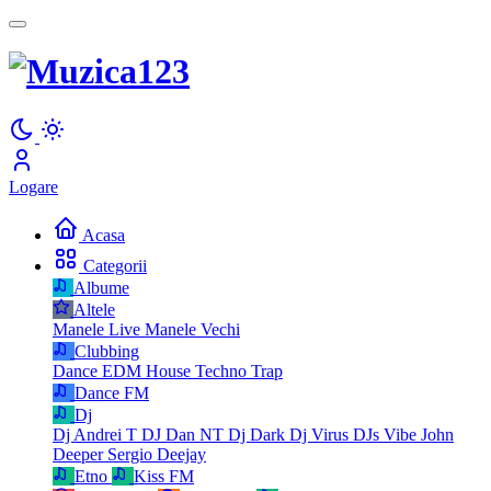
Logare
Acasa
Categorii
Albume
Altele
Manele Live
Manele Vechi
Clubbing
Dance
EDM
House
Techno
Trap
Dance FM
Dj
Dj Andrei T
DJ Dan NT
Dj Dark
Dj Virus
DJs Vibe
John
Deeper
Sergio Deejay
Etno
Kiss FM