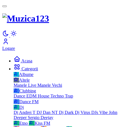
Logare
Acasa
Categorii
Albume
Altele
Manele Live
Manele Vechi
Clubbing
Dance
EDM
House
Techno
Trap
Dance FM
Dj
Dj Andrei T
DJ Dan NT
Dj Dark
Dj Virus
DJs Vibe
John
Deeper
Sergio Deejay
Etno
Kiss FM