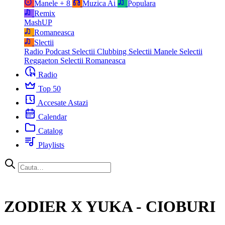
Manele
+ 8
Muzica Ai
Populara
Remix
MashUP
Romaneasca
Slectii
Radio Podcast
Selectii Clubbing
Selectii Manele
Selectii
Reggaeton
Selectii Romaneasca
Radio
Top 50
Accesate Astazi
Calendar
Catalog
Playlists
ZODIER X YUKA - CIOBURI