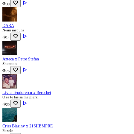
30
DARA
N-am raspuns
14
Azteca x Petre Stefan
Sheraton
76
Liviu Teodorescu x Berechet
O sa te las sa ma pierzi
20
Criss Blaziny x 21SIIEMPRE
Pozele