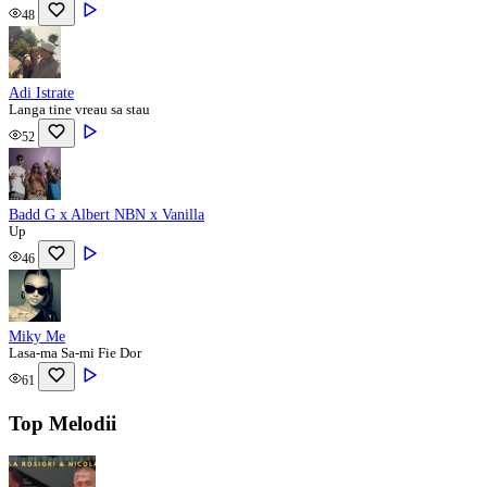
48
Adi Istrate
Langa tine vreau sa stau
52
Badd G x Albert NBN x Vanilla
Up
46
Miky Me
Lasa-ma Sa-mi Fie Dor
61
Top Melodii