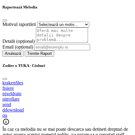
Raportează Melodia
Motivul raportării
Detalii (opțional)
Email (opțional)
Anulează
Trimite Raport
Zodier x YUKA - Cioburi
krakenfiles
fisiere
pixeldrain
nitroflare
send
ddownload
qu
În caz ca melodia nu se mai poate descarca sau detineti drepturi de
autor asupra acestui material public, va rugam sa o raportati staff-