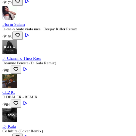
170
Florin Salam
Ia-ma-n brate viata mea | Deejay Killer Remix
193
F. Charm x Theo Rose
Doamne Fereste (Dj Kala Remix)
91
CEZIC
D DEALER - REMIX
64
Dj Kala
Ce Iubire (Cover Remix)