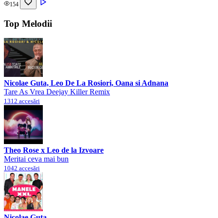
154
Top Melodii
Nicolae Guta, Leo De La Rosiori, Oana si Adnana
Tare As Vrea Deejay Killer Remix
1312 accesări
Theo Rose x Leo de la Izvoare
Meritai ceva mai bun
1042 accesări
Nicolae Guta