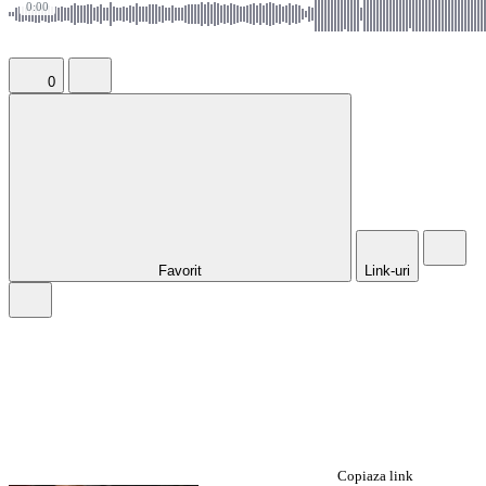
0:00
0
Favorit
Link-uri
Copiaza link