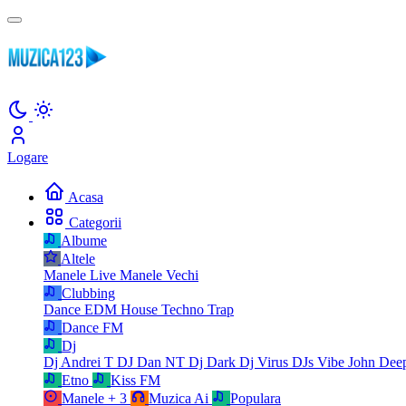
Logare
Acasa
Categorii
Albume
Altele
Manele Live
Manele Vechi
Clubbing
Dance
EDM
House
Techno
Trap
Dance FM
Dj
Dj Andrei T
DJ Dan NT
Dj Dark
Dj Virus
DJs Vibe
John Dee
Etno
Kiss FM
Manele
+ 3
Muzica Ai
Populara