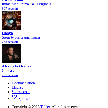
Inima Mea, Inima Ta [ Originala ]
897 accesări
Danya
Sigur te blesteama mama
755 accesări
Alex de la Oradea
Cartea vietii
725 accesări
Documentation
License
Source code
Sponsor
Copyright © 2023
Tabler
. All rights reserved.