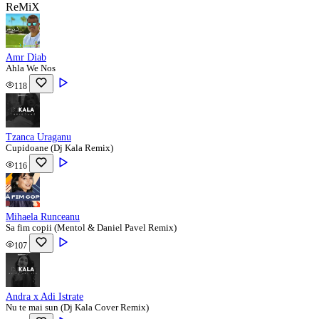
ReMiX
Amr Diab
Ahla We Nos
118
Tzanca Uraganu
Cupidoane (Dj Kala Remix)
116
Mihaela Runceanu
Sa fim copii (Mentol & Daniel Pavel Remix)
107
Andra x Adi Istrate
Nu te mai sun (Dj Kala Cover Remix)