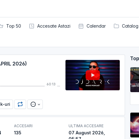
Top 50
Accesate Astazi
Calendar
Catalog
Top
PRIL 2026)
60:13
nk-uri
ACCESARI
ULTIMA ACCESARE
4
135
07 August 2026,
05:57