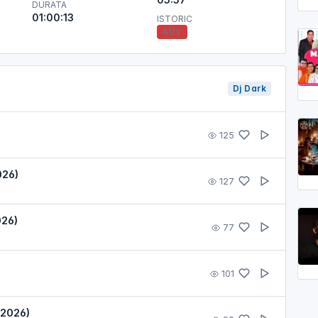
DURATA
01:00:13
ISTORIC
ADV
Dj Dark
125
026)
127
026)
77
101
 2026)