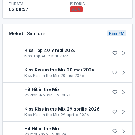
DURATA
ISTORIC
02:08:57
ADV
Melodii Similare
Kiss FM
Kiss Top 40 9 mai 2026
Kiss Top 40 9 mai 2026
Kiss Kiss in the Mix 20 mai 2026
Kiss Kiss in the Mix 20 mai 2026
Hit Hit in the Mix
25 aprilie 2026 - S30E21
Kiss Kiss in the Mix 29 aprilie 2026
Kiss Kiss in the Mix 29 aprilie 2026
Hit Hit in the Mix
23 mai 2026 - S30E29