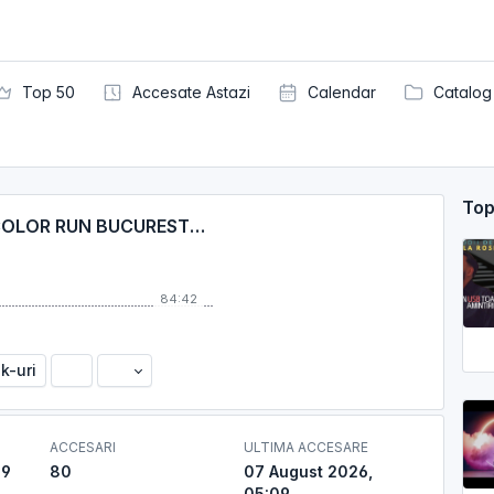
Top 50
Accesate Astazi
Calendar
Catalog
Top
PARTYDUL KISSFM ED759 - THE COLOR RUN BUCURESTI - BEST PARTY MOMENTS (CU MC SOCI)
84:42
nk-uri
ACCESARI
ULTIMA ACCESARE
09
80
07 August 2026,
05:09