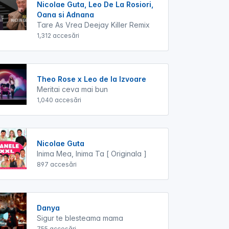
Nicolae Guta, Leo De La Rosiori,
Oana si Adnana
Tare As Vrea Deejay Killer Remix
1,312 accesări
Theo Rose x Leo de la Izvoare
Meritai ceva mai bun
1,040 accesări
Nicolae Guta
Inima Mea, Inima Ta [ Originala ]
897 accesări
Danya
Sigur te blesteama mama
755 accesări