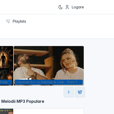
Logare
Playlists
 Timp
Carmen De La Salciua & Lele - Port Tricoul Tau
Andrei Ursu
 Melodii MP3 Populare