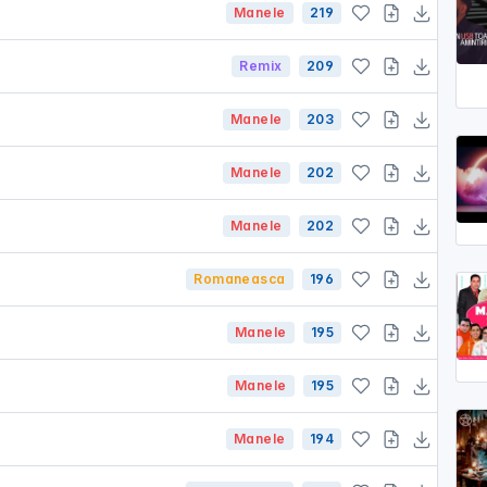
Manele
219
Remix
209
Manele
203
Manele
202
Manele
202
Romaneasca
196
Manele
195
Manele
195
Manele
194