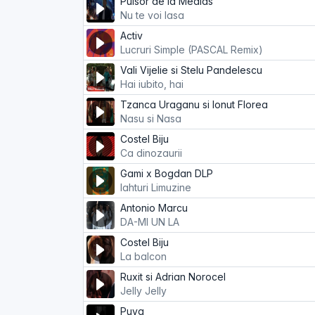
Puisor de la Medias
Nu te voi lasa
Activ
Lucruri Simple (PASCAL Remix)
Vali Vijelie si Stelu Pandelescu
Hai iubito, hai
Tzanca Uraganu si Ionut Florea
Nasu si Nasa
Costel Biju
Ca dinozaurii
Gami x Bogdan DLP
Iahturi Limuzine
Antonio Marcu
DA-MI UN LA
Costel Biju
La balcon
Ruxit si Adrian Norocel
Jelly Jelly
Puya