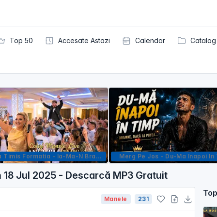
Top 50
Accesate Astazi
Calendar
Catalog
Ancuta Timis Formatia - Ia-Ma-N Brate Viata Mea N-Am Vazut Asa Femeie In Vtm Colaj Manele
Merg Pe Jos - Du-Ma Inapoi In
n 18 Jul 2025 - Descarcă MP3 Gratuit
Top
Manele
231