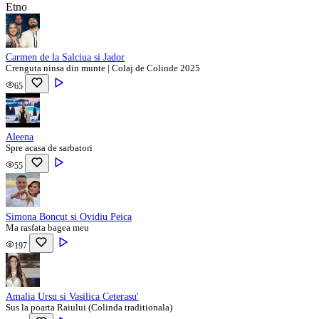
Etno
Carmen de la Salciua si Jador
Crenguta ninsa din munte | Colaj de Colinde 2025
65
Aleena
Spre acasa de sarbatori
55
Simona Boncut si Ovidiu Peica
Ma rasfata bagea meu
197
Amalia Ursu si Vasilica Ceterasu'
Sus la poarta Raiului (Colinda traditionala)