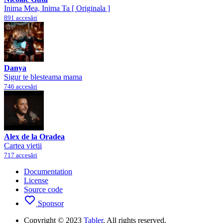
Inima Mea, Inima Ta [ Originala ]
891 accesări
Danya
Sigur te blesteama mama
746 accesări
Alex de la Oradea
Cartea vietii
717 accesări
Documentation
License
Source code
Sponsor
Copyright © 2023
Tabler
. All rights reserved.