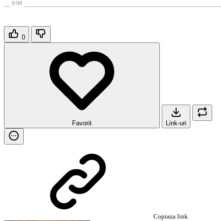
0:00
0
Favorit
Link-uri
Copiaza link