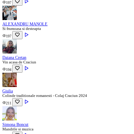
197
ALEXANDRU MANOLE
Si frumoasa si desteapta
197
Daiana Cretan
Vin acasa de Craciun
194
Giulia
Colinde traditionale romanesti - Colaj Craciun 2024
211
Simona Boncut
Mandrile si muzica