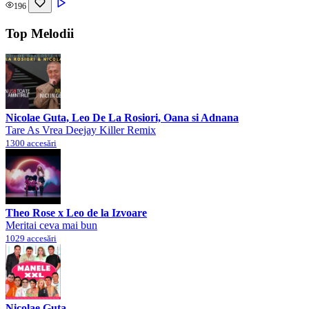
196
Top Melodii
Nicolae Guta, Leo De La Rosiori, Oana si Adnana
Tare As Vrea Deejay Killer Remix
1300 accesări
Theo Rose x Leo de la Izvoare
Meritai ceva mai bun
1029 accesări
Nicolae Guta