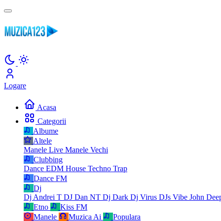
Logare
Acasa
Categorii
Albume
Altele
Manele Live
Manele Vechi
Clubbing
Dance
EDM
House
Techno
Trap
Dance FM
Dj
Dj Andrei T
DJ Dan NT
Dj Dark
Dj Virus
DJs Vibe
John Dee
Etno
Kiss FM
Manele
Muzica Ai
Populara