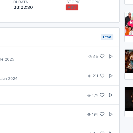
DURATA
ISTORIC
00:02:30
ADV
Etno
66
nde 2025
211
aciun 2024
194
194