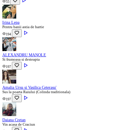
55
Irina Lepa
Pentru banii astia de hartie
194
ALEXANDRU MANOLE
Si frumoasa si desteapta
197
Amalia Ursu si Vasilica Ceterasu'
Sus la poarta Raiului (Colinda traditionala)
197
Daiana Cretan
Vin acasa de Craciun