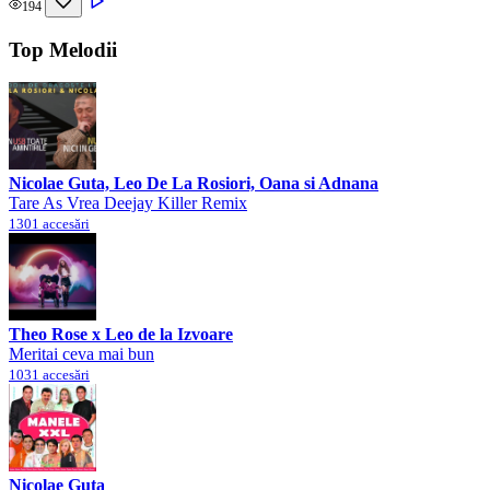
194
Top Melodii
Nicolae Guta, Leo De La Rosiori, Oana si Adnana
Tare As Vrea Deejay Killer Remix
1301 accesări
Theo Rose x Leo de la Izvoare
Meritai ceva mai bun
1031 accesări
Nicolae Guta