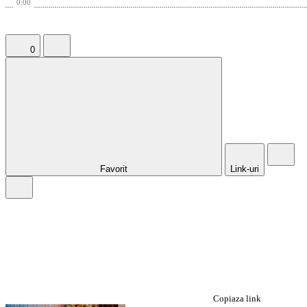
0:00
0
Favorit
Link-uri
Copiaza link