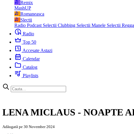
Remix
MashUP
Romaneasca
Slectii
Radio Podcast
Selectii Clubbing
Selectii Manele
Selectii Regg
Radio
Top 50
Accesate Astazi
Calendar
Catalog
Playlists
LENA MICLAUS - NOAPTE A
Adăugată pe 30 November 2024