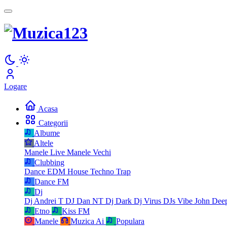
Logare
Acasa
Categorii
Albume
Altele
Manele Live
Manele Vechi
Clubbing
Dance
EDM
House
Techno
Trap
Dance FM
Dj
Dj Andrei T
DJ Dan NT
Dj Dark
Dj Virus
DJs Vibe
John Dee
Etno
Kiss FM
Manele
Muzica Ai
Populara